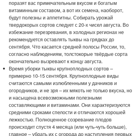
поразят вас примечательным вкусом и богатым
витаминным составом, а вот их семена, наоборот,
будут полезны и аппетитны. Собирать урожай
твердокорых сортов следует с 20-х чисел августа. Во
избежание перезревания, в холодных регионах не
рекомендуется оставлять тыквы на грядках до
сентября. Что касается средней полосы России, то,
согласно наблюдениям, толстокорые твёрдые сорта
окончательно вызревают к концу августа.
Время уборки тыквы крупноплодных сортов –
примерно 10-15 сентября. Крупноплодные виды
считаются самыми излюбленными у дачников и
огородников, и не зря – их мякоть не только вкусна, но
и насыщена всевозможными полезными
составляющими и витаминами. Они характеризуются
средними сроками спелости и отличаются хорошей
лежкостью. Полноценное созревание плодов
происходит спустя 4 месяца (или чуть-чуть больше),
главное – убрать их с огорода до наступления первых