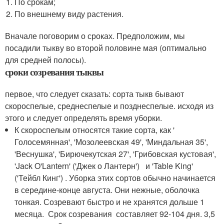
По срокам;
По внешнему виду растения.
Вначале поговорим о сроках. Предположим, мы
посадили тыкву во второй половине мая (оптимально
для средней полосы).
сроки созревания тыквы
первое, что следует сказать: сорта тыкв бывают
скороспелые, среднеспелые и позднеспелые. исходя из
этого и следует определять время уборки.
К скороспелым относятся такие сорта, как '
Голосемянная', 'Мозолеевская 49', 'Миндальная 35',
'Веснушка', 'Бирючекутская 27', 'Грибовская кустовая',
'Jack O'Lantern' ('Джек о Лантерн') и 'Table King'
('Тейбл Кинг') . Уборка этих сортов обычно начинается
в середине-конце августа. Они нежные, оболочка
тонкая. Созревают быстро и не хранятся дольше 1
месяца. Срок созревания составляет 92-104 дня. 3,5