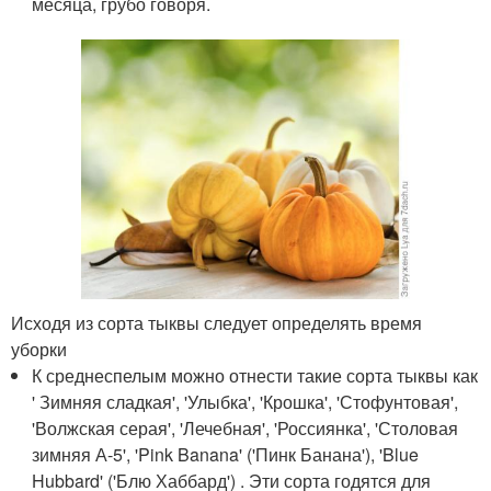
месяца, грубо говоря.
Исходя из сорта тыквы следует определять время
уборки
К среднеспелым можно отнести такие сорта тыквы как
' Зимняя сладкая', 'Улыбка', 'Крошка', 'Стофунтовая',
'Волжская серая', 'Лечебная', 'Россиянка', 'Столовая
зимняя А-5', 'Pink Banana' ('Пинк Банана'), 'Blue
Hubbard' ('Блю Хаббард') . Эти сорта годятся для