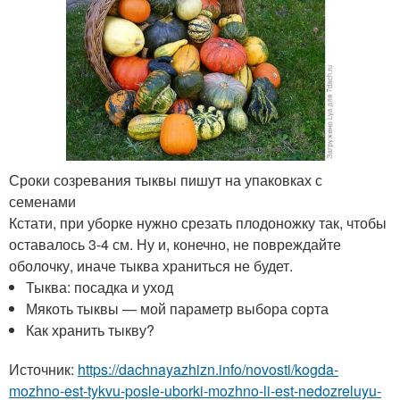
Сроки созревания тыквы пишут на упаковках с
семенами
Кстати, при уборке нужно срезать плодоножку так, чтобы
оставалось 3-4 см. Ну и, конечно, не повреждайте
оболочку, иначе тыква храниться не будет.
Тыква: посадка и уход
Мякоть тыквы — мой параметр выбора сорта
Как хранить тыкву?
Источник:
https://dachnayazhizn.info/novosti/kogda-
mozhno-est-tykvu-posle-uborki-mozhno-li-est-nedozreluyu-