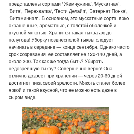
представлены сортами ' Жемчужина', 'Мускатная',
'Вита', 'Перехватка', 'Тести Делайп', 'Батернат Понка',
'Витаминная' . В основном, это мускатные сорта, ярко
окрашенные, ароматные, с толстой оболочкой и
вкусной мякотью. Хранится такая тыква аж до
полугода! Уборку позднеспелой тыквы следует
начинать в середине — конце сентября. Однако часто
срок созревания ее составляет не 120-140 дней, а
около 200. Так как же тогда быть? Убирать
недозревшую тыкву? Совершенно верно! Она
отлично дозреет при хранении — через 20-60 дней
достигнет пика своей зрелости. Мякоть станет более
яркой и такой вкусной, что ее можно есть даже в
сыром виде.