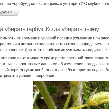
ление «пробуждает» картофель, и уже при +7°С клубни начи
ь дальше →
а убирать гарбуз. Когда убирать тыкву
исимости от времени и условий посадки (семенами или расса
 растения и погодных характеристик сезона определяется 
 на хранение. Для этого необходимо учитывать следующее:
живание вегетативного срока роста растений, заявленног
сти тыквы;прогнозные данными об изменении погоды в конц
чный период сухих дней, желательно благоприятных для сб
отрим эти условия подробней.