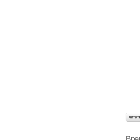
читат
Вре