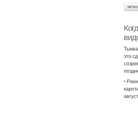
читат
Когд
вид
Тыква
это с
созре
поздн
• Ран
карот
авгус