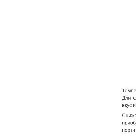
Темпе
Длите
вкус 
Сниже
приоб
порти