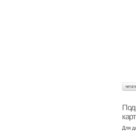
читат
Под
кар
Для д