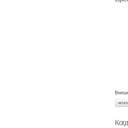
Внешн
читат
Когд