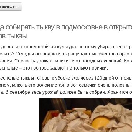
ь дальше →
а собирать тыкву в подмосковье в открыт
ов тыквы
 довольно холодостойкая культура, поэтому убирают ее с гр
делать? Сегодня огородники выращивают множество сортов
вания. Спелость урожая зависит и от погодных условий. Когд
еспелые – этот вопрос задают не только новички.
неспелые тыквы готовы к уборке уже через 120 дней от появ
ином, мякоть его волокнистая, а вот семечки очень полезны
та. В сентябре весь урожай должен быть собран. Хранится 