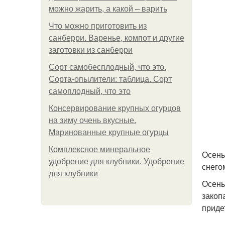
можно жарить, а какой – варить
Что можно приготовить из
санберри. Варенье, компот и другие
заготовки из санберри
Сорт самобесплодный, что это.
Сорта-опылители: таблица. Сорт
самоплодный, что это
Консервирование крупных огурцов
на зиму очень вкусные.
Маринованные крупные огурцы
Комплексное минеральное
Осень
удобрение для клубники. Удобрение
снего
для клубники
Осень
закоп
приде