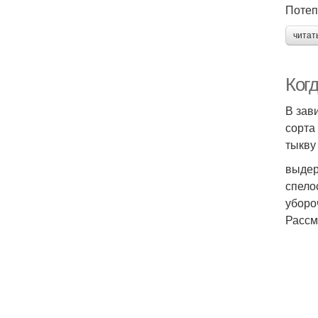
Потеп
читат
Когд
В зав
сорта
тыкву
выдер
спело
уборо
Рассм