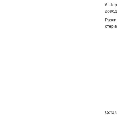
6. Че
довод
Разли
стери
Остав