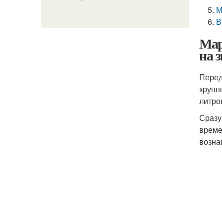
М
В
Мар
на 
Перед
крупн
литро
Сразу
време
возна