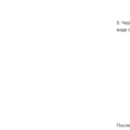
5. Че
виде 
После