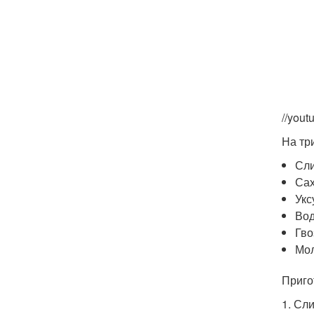
//you
На тр
Сли
Сах
Укс
Вод
Гво
Мол
Приго
1. Сл