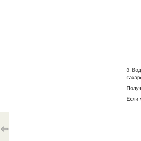
3. Во
сахар
Получ
Если 
⇦