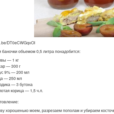
tu.be/DT0eCWGqxOI
и баночки объемом 0,5 литра понадобится:
вы — 1 кг
ар — 300 г
ус 9% — 200 мл
а — 250 мл
здика — 3 бутона
отая корица — 1,5 ч.л.
товление:
иву хорошенько моем, разрезаем пополам и убираем косточк