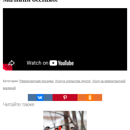
Категории:
Ремонтантная посадка
,
Уход в открытом грунте
,
Уход за ремонтантной
малиной
Читайте также