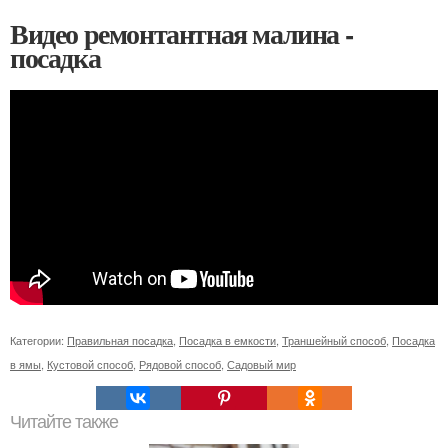
Видео ремонтантная малина -
посадка
Категории:
Правильная посадка
,
Посадка в емкости
,
Траншейный способ
,
Посадка
в ямы
,
Кустовой способ
,
Рядовой способ
,
Садовый мир
Читайте также