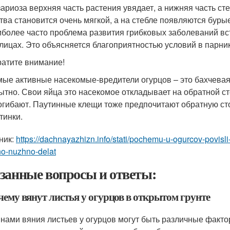
ариоза верхняя часть растения увядает, а нижняя часть сте
тва становится очень мягкой, а на стебле появляются буры
более часто проблема развития грибковых заболеваний встр
лицах. Это объясняется благоприятностью условий в парник
атите внимание!
ые активные насекомые-вредители огурцов – это бахчевая 
ытно. Свои яйца это насекомое откладывает на обратной ст
огибают. Паутинные клещи тоже предпочитают обратную сто
тинки.
ник:
https://dachnayazhizn.info/stati/pochemu-u-ogurcov-povisli
no-nuzhno-delat
занные вопросы и ответы:
чему вянут листья у огурцов в открытом грунте
нами вяния листьев у огурцов могут быть различные факторы