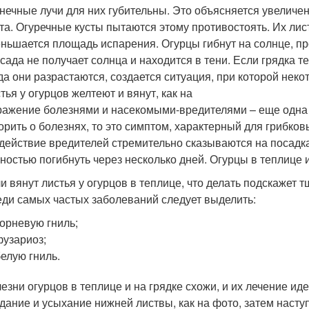
нечные лучи для них губительны. Это объясняется увеличе
та. Огуречные кусты пытаются этому противостоять. Их лис
ньшается площадь испарения. Огурцы гибнут на солнце, пр
сада не получает солнца и находится в тени. Если грядка те
да они разрастаются, создается ситуация, при которой нек
тья у огурцов желтеют и вянут, как на
ажение болезнями и насекомыми-вредителями – еще одна ч
орить о болезнях, то это симптом, характерный для грибко
действие вредителей стремительно сказываются на посадка
ностью погибнуть через несколько дней. Огурцы в теплице
и вянут листья у огурцов в теплице, что делать подскажет 
ди самых частых заболеваний следует выделить:
корневую гниль;
фузариоз;
белую гниль.
езни огурцов в теплице и на грядке схожи, и их лечение ид
дание и усыхание нижней листвы, как на фото, затем наступ