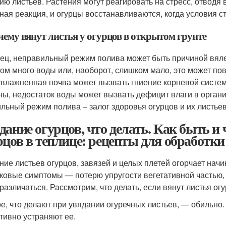
ию листьев. Растения могут реагировать на стресс, отводя 
ная реакция, и огурцы восстанавливаются, когда условия 
чему вянут листья у огурцов в открытом грунте
ец, неправильный режим полива может быть причиной вяле
ом много воды или, наоборот, слишком мало, это может пов
влажненная почва может вызвать гниение корневой системы
ны, недостаток воды может вызвать дефицит влаги в организ
льный режим полива – залог здоровья огурцов и их листьев
дание огурцов, что делать. Как быть и 
рцов в теплице: рецепты для обработки
ние листьев огурцов, завязей и целых плетей огорчает на
ковые симптомы — потерю упругости вегетативной частью, 
 различаться. Рассмотрим, что делать, если вянут листья огу
е, что делают при увядании огуречных листьев, — обильно.
тивно устраняют ее.