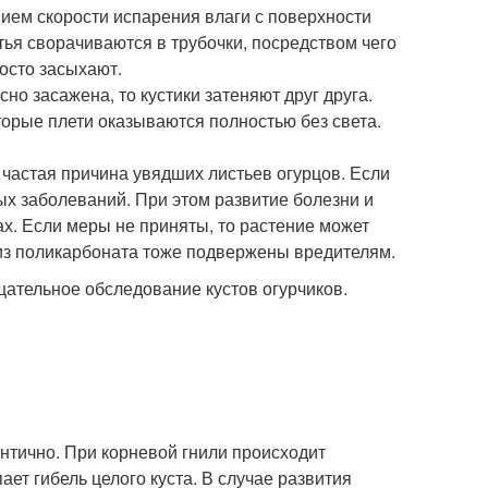
нием скорости испарения влаги с поверхности
тья сворачиваются в трубочки, посредством чего
осто засыхают.
сно засажена, то кустики затеняют друг друга.
оторые плети оказываются полностью без света.
астая причина увядших листьев огурцов. Если
вых заболеваний. При этом развитие болезни и
х. Если меры не приняты, то растение может
 из поликарбоната тоже подвержены вредителям.
тщательное обследование кустов огурчиков.
ентично. При корневой гнили происходит
ает гибель целого куста. В случае развития