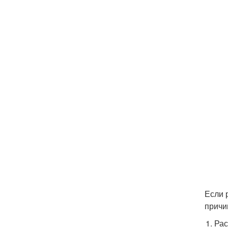
Если 
причи
Рас