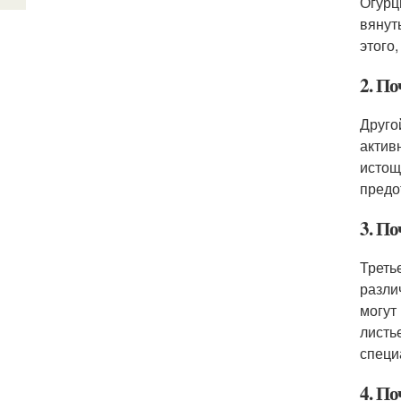
Огурц
вянут
этого
2. По
Друго
актив
истощ
предо
3. По
Треть
разли
могут
листь
специ
4. По