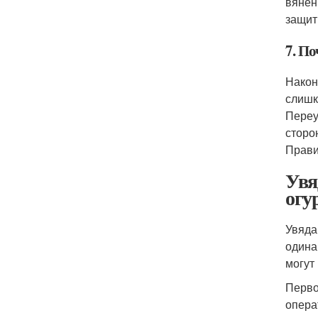
вянен
защит
7. По
Након
слишк
Переу
сторо
Прави
Увя
огу
Увяда
одина
могут
Перво
опера