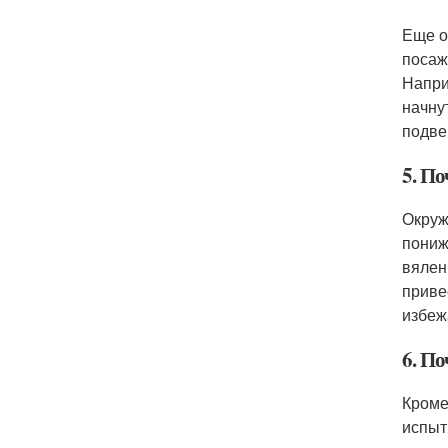
Еще о
посаж
Напри
начну
подве
5. По
Окруж
пониж
вялен
приве
избеж
6. По
Кроме
испыт