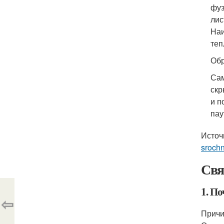
фуз
лис
Наи
теп
Обр
Сам
скр
и п
пау
Источ
sroch
Свя
1. По
⇦
Причи