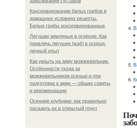
заболеваний суставов
Консервирование белых грибов в
домашних условиях рецепты.
Белые грибы консервированные
В
Лягушки земляные в огороде. Как
привлечь лягушек (жаб) в огород:
личный опыт
Как укрыть на зиму можжевельник.
В
Особенности ухода за
можжевельником осенью и при
К
подготовке к зиме — общие советы
и рекомендации
Осенние клубники: как правильно
посадить их в открытый грунт
Поч
заб