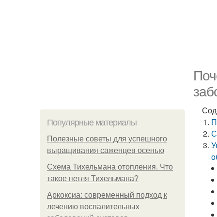
Поч
заб
Сод
П
Популярные материалы
С
Полезные советы для успешного
У
выращивания саженцев осенью
о
Схема Тихельмана отопления. Что
такое петля Тихельмана?
Аркоксиа: современный подход к
лечению воспалительных