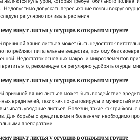
ы являются культурой, которая требует обильного полива, и
ь. Недопустимо допускать пересыхание почвы вокруг огурцо
, следует регулярно поливать растения.
чему вянут листья у огурцов в открытом грунте
й причиной вяния листьев может быть недостаток питательн
но потребляют питательные вещества, поэтому без своевре
енной. Недостаток основных макро- и микроэлементов прив
твратить это, рекомендуется регулярно удобрять огурцы м
чему вянут листья у огурцов в открытом грунте
ей причиной вяния листьев может быть воздействие вредит
чных вредителей, таких как покрытовирусы и мучнистый ми
 вызывать увядание листьев. Болезни, такие как грибковые
ев. Для борьбы с вредителями и болезнями необходимо пр
альными препаратами.
чему вянут листья у огурцов в открытом грунте