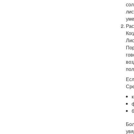
сол
лис
уме
Рас
Ког
Лис
Пор
гов
воз
пол
Есл
Сре
Бол
увя