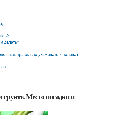
сады
лать?
им делать?
рцов, как правильно ухаживать и поливать
цов
 грунте. Место посадки и