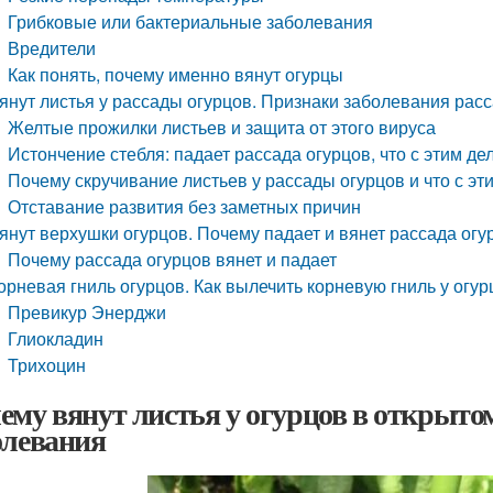
Грибковые или бактериальные заболевания
Вредители
Как понять, почему именно вянут огурцы
янут листья у рассады огурцов. Признаки заболевания рас
Желтые прожилки листьев и защита от этого вируса
Истончение стебля: падает рассада огурцов, что с этим де
Почему скручивание листьев у рассады огурцов и что с эт
Отставание развития без заметных причин
янут верхушки огурцов. Почему падает и вянет рассада огу
Почему рассада огурцов вянет и падает
орневая гниль огурцов. Как вылечить корневую гниль у огур
Превикур Энерджи
Глиокладин
Трихоцин
ему вянут листья у огурцов в открытом
олевания