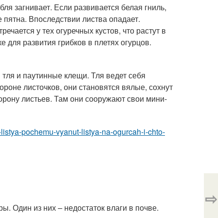
бля загнивает. Если развивается белая гниль,
е пятна. Впоследствии листва опадает.
ечается у тех огуречных кустов, что растут в
е для развития грибков в плетях огурцов.
тля и паутинные клещи. Тля ведет себя
ороне листочков, они становятся вялые, сохнут
рону листьев. Там они сооружают свои мини-
-listya-pochemu-vyanut-listya-na-ogurcah-i-chto-
⇨
. Один из них – недостаток влаги в почве.