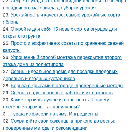
22.
Секреты ухода за колоновидной яблоней: от выбора
посадочного материала до уборки урожая
23.
Урожайность и качество: самые урожайные сорта
яблонь
24.
Откройте для себя 15 новых сортов огурцов для
открытого грунта
25.
Просто и эффективно: советы по хранению свежей
капусты
26.
Упрощенный способ монтажа перекрытия второго
этажа дома из полистирола
27.
Осень - идеальное время для посадки плодовых
деревьев и ягодных кустарников
28.
Борьба с крысами в огороде: проверенные методы
29.
Осень в саду: основные работы и их важность
30.
Какие корзины лучше использовать.. Почему
плетеные корзины так популярны?
31.
Турша из фасоли на зиму. Ингредиенты
32.
Сохраняйте свои саженцы в прикопе до весны:
проверенные методы и рекомендации