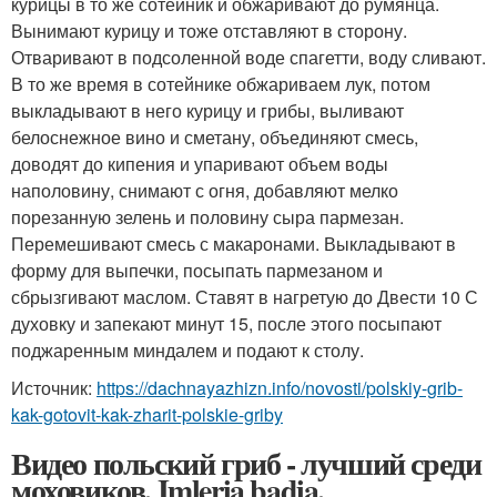
курицы в то же сотейник и обжаривают до румянца.
Вынимают курицу и тоже отставляют в сторону.
Отваривают в подсоленной воде спагетти, воду сливают.
В то же время в сотейнике обжариваем лук, потом
выкладывают в него курицу и грибы, выливают
белоснежное вино и сметану, объединяют смесь,
доводят до кипения и упаривают объем воды
наполовину, снимают с огня, добавляют мелко
порезанную зелень и половину сыра пармезан.
Перемешивают смесь с макаронами. Выкладывают в
форму для выпечки, посыпать пармезаном и
сбрызгивают маслом. Ставят в нагретую до Двести 10 С
духовку и запекают минут 15, после этого посыпают
поджаренным миндалем и подают к столу.
Источник:
https://dachnayazhizn.info/novosti/polskiy-grib-
kak-gotovit-kak-zharit-polskie-griby
Видео польский гриб - лучший среди
моховиков. Imleria badia.