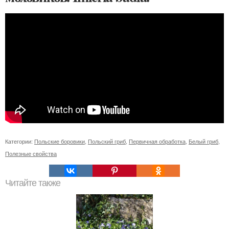
Категории:
Польские боровики
,
Польский гриб
,
Первичная обработка
,
Белый гриб
,
Полезные свойства
Читайте также