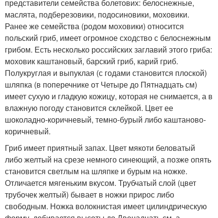
представители семейства болетових: белоснежные,
маслята, подберезовики, подосиновики, моховики.
Ранее же семейства (родом моховики) относится
польский гриб, имеет огромное сходство с белоснежным
грибом. Есть несколько российских заглавий этого гриба:
моховик каштановый, барский гриб, карий гриб.
Полукруглая и выпуклая (с годами становится плоской)
шляпка (в поперечнике от Четыре до Пятнадцать см)
имеет сухую и гладкую кожицу, которая не снимается, а в
влажную погоду становится склейкой. Цвет ее
шоколадно-коричневый, темно-бурый либо каштаново-
коричневый.
Гриб имеет приятный запах. Цвет мякоти беловатый
либо желтый на срезе немного синеющий, а позже опять
становится светлым на шляпке и бурым на ножке.
Отличается мягеньким вкусом. Трубчатый слой (цвет
трубочек желтый) бывает в ножки прирос либо
свободным. Ножка волокнистая имеет цилиндрическую
форму, добивается высоты до Двенадцать см, а