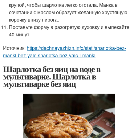
крупой, чтобы шарлотка легко отстала. Манка в
сочетании с маслом образует желанную хрустящую
корочку внизу пирога.
Поставьте форму в разогретую духовку и выпекайте
40 минут.
Источник:
https://dachnayazhizn.info/stati/sharlotka-bez-
manki-bez-yaic-sharlotka-bez-yaic-i-manki
Шарлотка без яиц на воде в
мультиварке. Шарлотка в
мультиварке без яиц