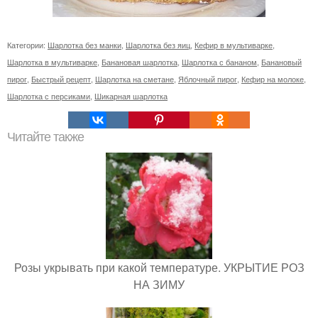
Категории:
Шарлотка без манки
,
Шарлотка без яиц
,
Кефир в мультиварке
,
Шарлотка в мультиварке
,
Банановая шарлотка
,
Шарлотка с бананом
,
Банановый
пирог
,
Быстрый рецепт
,
Шарлотка на сметане
,
Яблочный пирог
,
Кефир на молоке
,
Шарлотка с персиками
,
Шикарная шарлотка
Читайте также
Розы укрывать при какой температуре. УКРЫТИЕ РОЗ
НА ЗИМУ