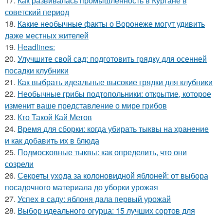
17.
Как развивалась промышленность в Кургане в
советский период
18.
Какие необычные факты о Воронеже могут удивить
даже местных жителей
19.
Headlines:
20.
Улучшите свой сад: подготовить грядку для осенней
посадки клубники
21.
Как выбрать идеальные высокие грядки для клубники
22.
Необычные грибы подтопольники: открытие, которое
изменит ваше представление о мире грибов
23.
Кто Такой Кай Метов
24.
Время для сборки: когда убирать тыквы на хранение
и как добавить их в блюда
25.
Подмосковные тыквы: как определить, что они
созрели
26.
Секреты ухода за колоновидной яблоней: от выбора
посадочного материала до уборки урожая
27.
Успех в саду: яблоня дала первый урожай
28.
Выбор идеального огурца: 15 лучших сортов для