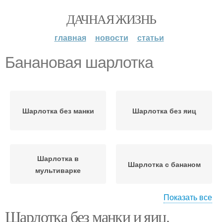
ДАЧНАЯ ЖИЗНЬ
главная
новости
статьи
Банановая шарлотка
Шарлотка без манки
Шарлотка без яиц
Шарлотка в
Шарлотка с бананом
мультиварке
Показать все
Шарлотка без манки и яиц.
Банановый пирог
Шарлотка на сметане