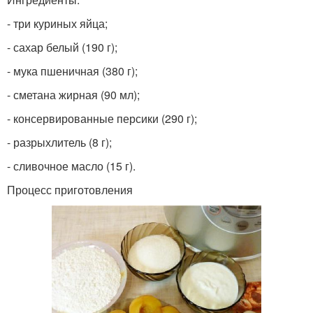
- три куриных яйца;
- сахар белый (190 г);
- мука пшеничная (380 г);
- сметана жирная (90 мл);
- консервированные персики (290 г);
- разрыхлитель (8 г);
- сливочное масло (15 г).
Процесс приготовления