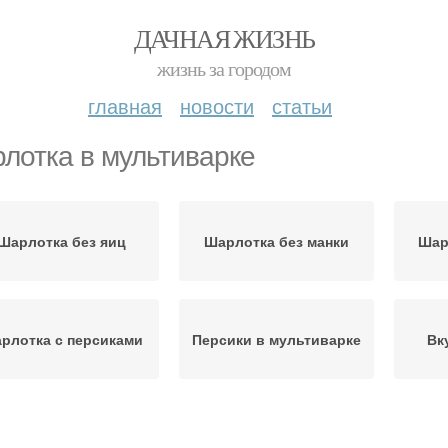
ДАЧНАЯ ЖИЗНЬ
жизнь за городом
главная
новости
статьи
лотка в мультиварке
Шарлотка без яиц
Шарлотка без манки
Шар
рлотка с персиками
Персики в мультиварке
Вк
рлотка с яблоками
Шарлотки без яиц
Диет