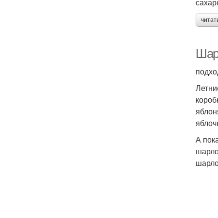
сахар
читат
Шар
подхо
Летни
короб
яблон
яблоч
А пок
шарло
шарло