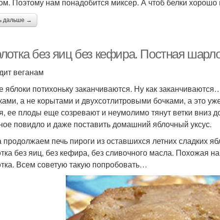
ом. Поэтому нам понадобится миксер. А чтоб белки хорошо 
ь дальше →
лотка без яиц без кефира. Постная шарло
дит веганам
е яблоки потихоньку заканчиваются. Ну как заканчиваются
ками, а не корытами и двухсотлитровыми бочками, а это уж
я, ее плоды еще созревают и неумолимо тянут ветки вниз до
ное повидло и даже поставить домашний яблочный уксус.
а продолжаем печь пироги из оставшихся летних сладких яб
тка без яиц, без кефира, без сливочного масла. Похожая на
тка. Всем советую такую попробовать…