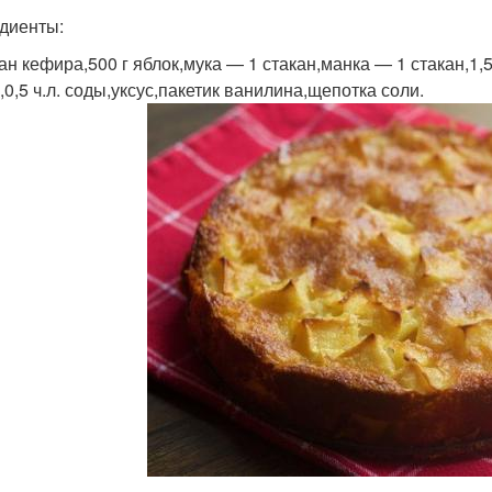
диенты:
кан кефира,500 г яблок,мука — 1 стакан,манка — 1 стакан,1,
,0,5 ч.л. соды,уксус,пакетик ванилина,щепотка соли.