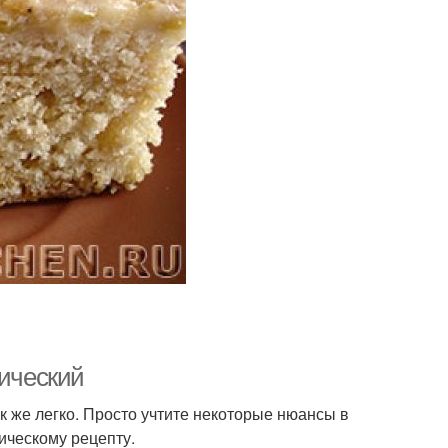
сический
ак же легко. Просто учтите некоторые нюансы в
сическому рецепту.