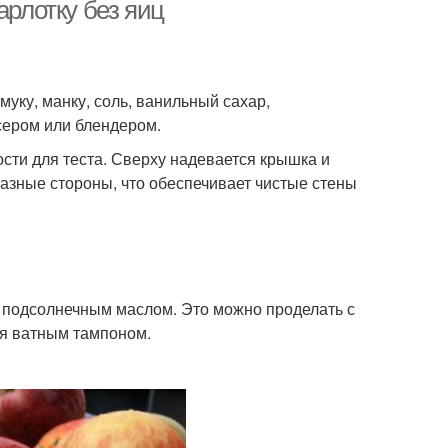
арлотку без яиц
нная шарлотка
Кефир в мультиварке
уку, манку, соль, ванильный сахар,
сером или блендером.
сти для теста. Сверху надевается крышка и
Абрикосы в
разные стороны, что обеспечивает чистые стены
Пирог в мультиварке
мультиварке
отка с шоколадом
Шарлотки с яблоками
 подсолнечным маслом. Это можно проделать с
ся ватным тампоном.