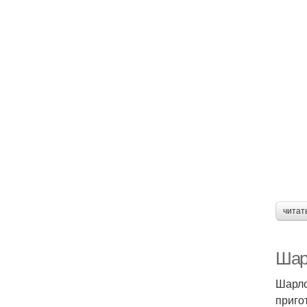
читат
Шар
Шарло
приго