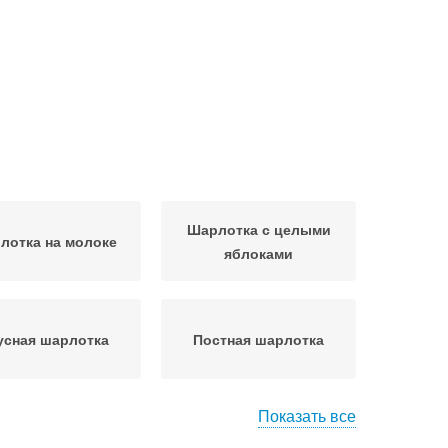
Шарлотка с целыми
лотка на молоке
яблоками
усная шарлотка
Постная шарлотка
Показать все
ическая шарлотка
Шикарная шарлотка