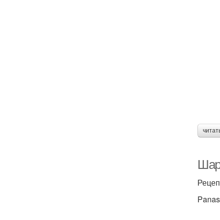
читат
Шар
Рецеп
Panas