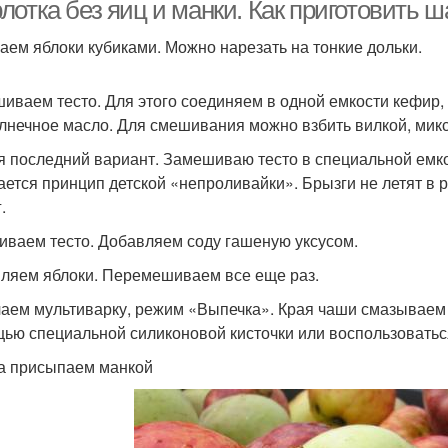
отка без яиц и манки. Как приготовить ш
аем яблоки кубиками. Можно нарезать на тонкие дольки.
арлотка на сметане
Шарлотка с манкой
Ма
иваем тесто. Для этого соединяем в одной емкости кефир, м
лнечное масло. Для смешивания можно взбить вилкой, мик
я последний вариант. Замешиваю тесто в специальной емко
ается принцип детской «непроливайки». Брызги не летят в 
анановая шарлотка
Шарлотка с бананом
.
ваем тесто. Добавляем соду гашеную уксусом.
Шарлотки в
ляем яблоки. Перемешиваем все еще раз.
Фруктовая шарлотка
Шарл
мультиварке
аем мультиварку, режим «Выпечка». Края чаши смазываем
ью специальной силиконовой кисточки или воспользовать
а присыпаем манкой
арлотка на кислом
Шарлотка на кефире
молоке