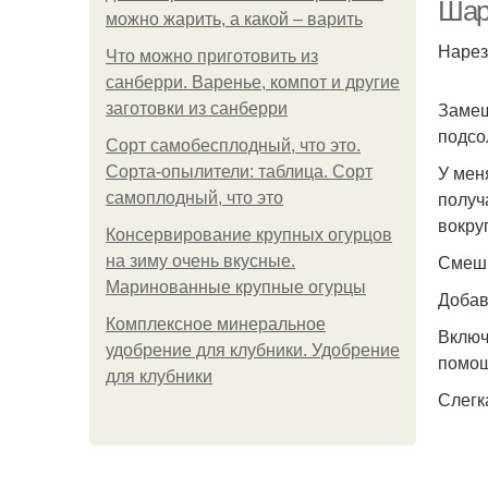
Шарл
можно жарить, а какой – варить
Нарез
Что можно приготовить из
санберри. Варенье, компот и другие
Ш
Замеш
заготовки из санберри
подсо
Сорт самобесплодный, что это.
У мен
Сорта-опылители: таблица. Сорт
получ
самоплодный, что это
Б
вокруг
Консервирование крупных огурцов
Смеши
на зиму очень вкусные.
Маринованные крупные огурцы
Добав
Комплексное минеральное
Включ
удобрение для клубники. Удобрение
помощ
для клубники
Слегк
Ш