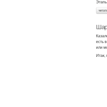
Этапы
читат
Шар
Казал
есть 
или м
Итак,