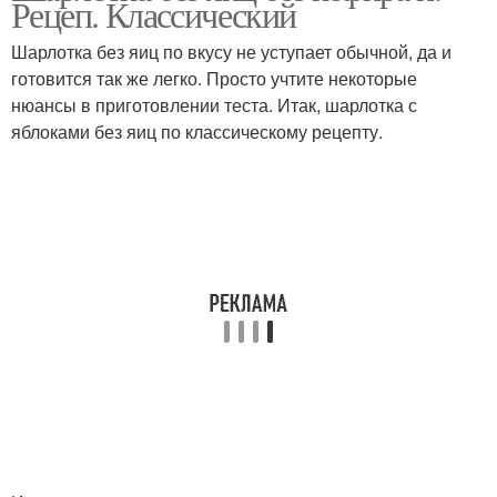
Рецеп. Классический
мультиварке
яблоками
Шарлотка без яиц по вкусу не уступает обычной, да и
готовится так же легко. Просто учтите некоторые
нюансы в приготовлении теста. Итак, шарлотка с
Шарлотка без манки
Шарлотка с манкой
яблоками без яиц по классическому рецепту.
Манная шарлотка
Шарлотка с яблоками
Банановая шарлотка
Шарлотка с бананом