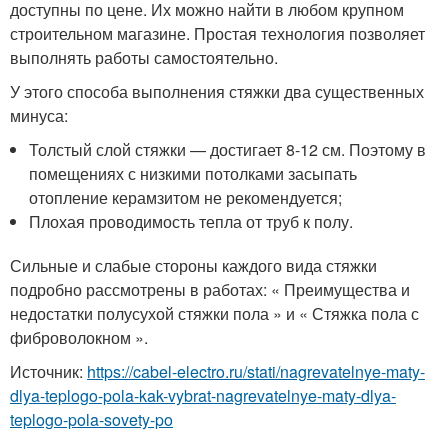
доступны по цене. Их можно найти в любом крупном
строительном магазине. Простая технология позволяет
выполнять работы самостоятельно.
У этого способа выполнения стяжки два существенных
минуса:
Толстый слой стяжки — достигает 8-12 см. Поэтому в
помещениях с низкими потолками засыпать
отопление керамзитом не рекомендуется;
Плохая проводимость тепла от труб к полу.
Сильные и слабые стороны каждого вида стяжки
подробно рассмотрены в работах: « Преимущества и
недостатки полусухой стяжки пола » и « Стяжка пола с
фиброволокном ».
Источник:
https://cabel-electro.ru/stati/nagrevatelnye-maty-
dlya-teplogo-pola-kak-vybrat-nagrevatelnye-maty-dlya-
teplogo-pola-sovety-po