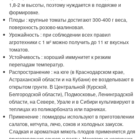
1,8-2 м высоты, поэтому нуждается в подвязке и
формировке.
Плоды : крупные томаты достигают 300-400 г веса,
поверхность розово-малиновая.
Урожайность : при соблюдении всех правил
агротехники с 1 м² можно получить до 11 кг вкусных
томатов.
Устойчивость : хороший иммунитет к резким
перепадам температур.
Распространение : на юге (в Краснодарском крае,
Астраханской области и на Кубани) ее возделывают в
открытом грунте. В Центральной (Курской,
Белгородской области), Подмосковье, Ленинградской
области, на Севере, Урале и в Сибири культивируют в
теплицах из поликарбоната или парниках.
Применение : помидоры используют в приготовлении
салатов, кетчупа, лечо, соков и холодных закусок.
Сладкая и ароматная мякоть плодов применяется для
приготовления соусов и пасты. Некоторые хозяюшки