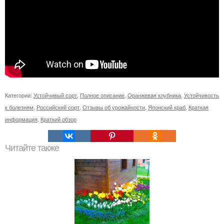
Категории:
Устойчивый сорт
,
Полное описание
,
Оранжевая клубника
,
Устойчивость
к болезням
,
Российский сорт
,
Отзывы об урожайности
,
Японский краб
,
Краткая
информация
,
Краткий обзор
Читайте также