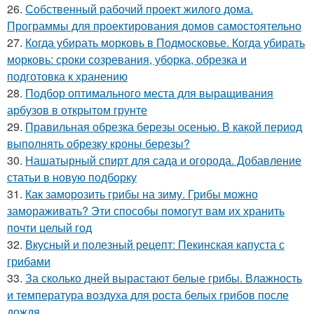
26.
Собственный рабочий проект жилого дома.
Программы для проектирования домов самостоятельно
27.
Когда убирать морковь в Подмосковье. Когда убирать
морковь: сроки созревания, уборка, обрезка и
подготовка к хранению
28.
Подбор оптимального места для выращивания
арбузов в открытом грунте
29.
Правильная обрезка березы осенью. В какой период
выполнять обрезку кроны березы?
30.
Нашатырный спирт для сада и огорода. Добавление
статьи в новую подборку
31.
Как заморозить грибы на зиму. Грибы можно
замораживать? Эти способы помогут вам их хранить
почти целый год
32.
Вкусный и полезный рецепт: Пекинская капуста с
грибами
33.
За сколько дней вырастают белые грибы. Влажность
и температура воздуха для роста белых грибов после
дождя