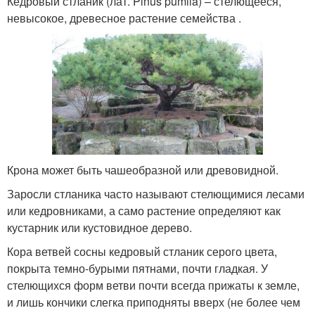
Кедровый стланик (лат. Pinus pumila) – стелющееся,
невысокое, древесное растение семейства .
Крона может быть чашеобразной или древовидной.
Заросли стланика часто называют стелющимися лесами
или кедровниками, а само растение определяют как
кустарник или кустовидное дерево.
Кора ветвей сосны кедровый стланик серого цвета,
покрыта темно-бурыми пятнами, почти гладкая. У
стелющихся форм ветви почти всегда прижаты к земле,
и лишь кончики слегка приподняты вверх (не более чем