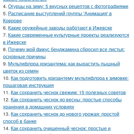
4.
Огурцы на зиму: 5 вкусных рецептов с фотографиями
5.
Расписание выступлений группы 'Анимация' в
Коврове
6.
Какие оружейные заводы работают в Ижевске
7.
Какие современные культурные проекты реализуются
в Ижевске
8.
Почему мой фикус бенджамина сбросил все листья:
основные причины
9.
Мультифлора хризантема: как вырастить пышный
цветок из семян
10.
Как подготовить хризантему мультифлора к зимовке:
пошаговая инструкция
11.
Как сохранить чеснок свежим: 15 полезных советов
12.
Как сохранить чеснок до весны: простые способы
хранения в домашних условиях
13.
Как сохранить чеснок до нового урожая: простой
способ в банке
14.
Как сохранить очищенный чеснок: простые и