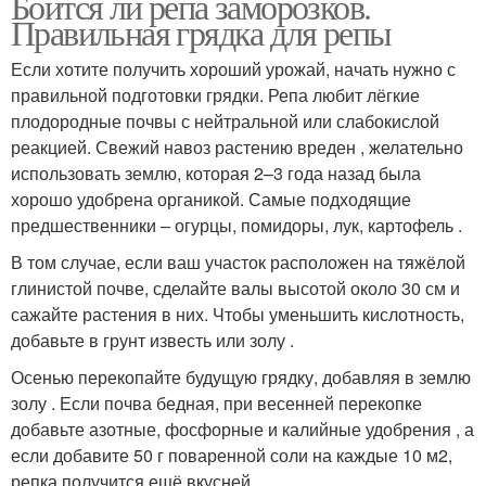
Боится ли репа заморозков.
Правильная грядка для репы
Если хотите получить хороший урожай, начать нужно с
правильной подготовки грядки. Репа любит лёгкие
плодородные почвы с нейтральной или слабокислой
реакцией. Свежий навоз растению вреден , желательно
использовать землю, которая 2–3 года назад была
хорошо удобрена органикой. Самые подходящие
предшественники – огурцы, помидоры, лук, картофель .
В том случае, если ваш участок расположен на тяжёлой
глинистой почве, сделайте валы высотой около 30 см и
сажайте растения в них. Чтобы уменьшить кислотность,
добавьте в грунт известь или золу .
Осенью перекопайте будущую грядку, добавляя в землю
золу . Если почва бедная, при весенней перекопке
добавьте азотные, фосфорные и калийные удобрения , а
если добавите 50 г поваренной соли на каждые 10 м2,
репка получится ещё вкусней.