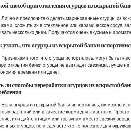
акой способ приготовления огурцов из вскрытой ба
: Лично я предпочитаю делать маринованные огурцы из вскр
чками, сложить их в стеклянное или керамическое сосуд, зал
ивать несколько дней. Получаются очень вкусные и аромат
к узнать, что огурцы из вскрытой банки испортилис
: Признаками того, что огурцы испортились, могут быть плес
при открытии банки огурцы не выглядят свежими, лучше не 
кономия времени или денег.
ть ли способы переработки огурцов из вскрытой банк
ребления
: Если огурцы из вскрытой банки испортились, их можно ис
тных растений или в качестве корма для животных. Просто 
ение, или дайте птицам или грызунам вместо свежих овощей
ченных огурцов, но и сделаете что-то полезное для окружа