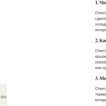
1. Чт
Ответ
сдела
холод
интер
2. К
Ответ
крышк
новую
они п
3. М
Ответ
⇦
терми
котор