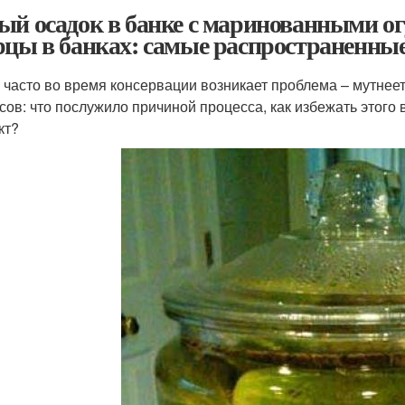
ый осадок в банке с маринованными о
рцы в банках: самые распространенн
 часто во время консервации возникает проблема – мутнеет
сов: что послужило причиной процесса, как избежать этог
кт?