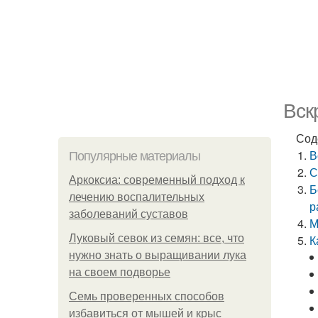
Вск
Сод
В
Популярные материалы
С
Аркоксиа: современный подход к
Б
лечению воспалительных
р
заболеваний суставов
М
Луковый севок из семян: все, что
К
нужно знать о выращивании лука
на своем подворье
Семь проверенных способов
избавиться от мышей и крыс