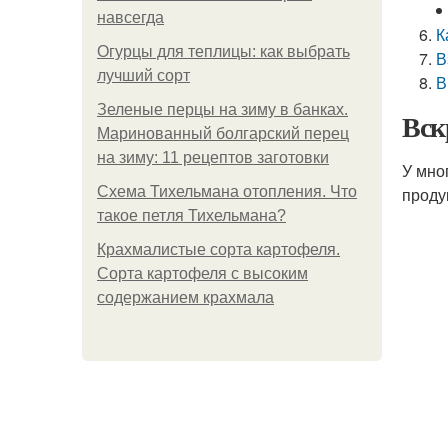
навсегда
К
Огурцы для теплицы: как выбрать
В
лучший сорт
В
Зеленые перцы на зиму в банках.
Вск
Маринованный болгарский перец
на зиму: 11 рецептов заготовки
У мно
Схема Тихельмана отопления. Что
проду
такое петля Тихельмана?
Крахмалистые сорта картофеля.
Сорта картофеля с высоким
содержанием крахмала