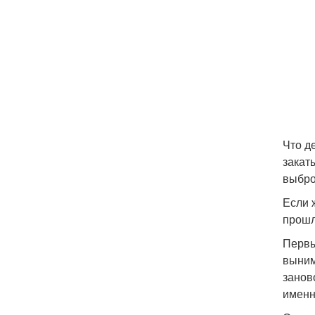
Что д
закат
выбро
Если 
прошл
Первы
выним
занов
именн