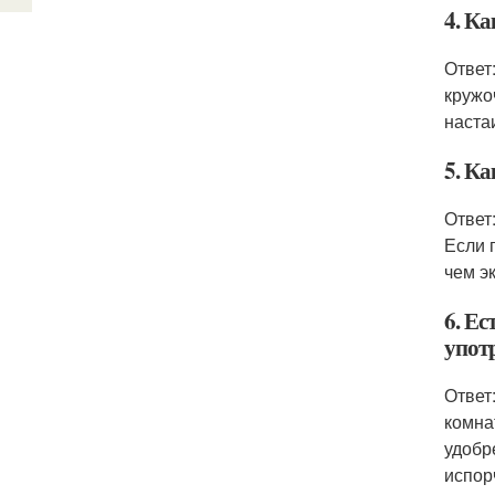
4. К
Ответ
кружо
наста
5. Ка
Ответ
Если 
чем э
6. Ес
упот
Ответ
комна
удобр
испор