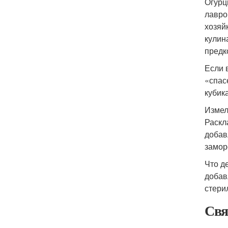
Огурц
лавро
хозяй
кулин
предк
Если 
«спас
кубик
Измел
Раскл
добав
замор
Что д
добав
стери
Свя