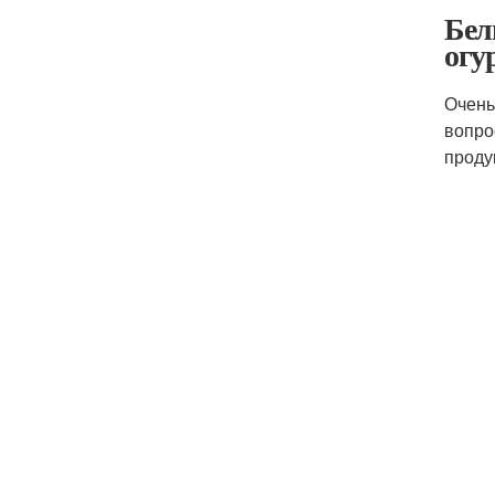
Бел
огу
Очень
вопро
проду