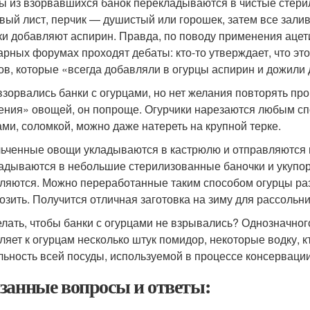
ы из взорвавшихся банок перекладываются в чистые стери
вый лист, перчик — душистый или горошек, затем все зали
ки добавляют аспирин. Правда, по поводу применения ацет
арных форумах проходят дебаты: кто-то утверждает, что это
ов, которые «всегда добавляли в огурцы аспирин и дожили д
взорвались банки с огурцами, но нет желания повторять пр
ения» овощей, он попроще. Огурчики нарезаются любым 
ами, соломкой, можно даже натереть на крупной терке.
ьченные овощи укладываются в кастрюлю и отправляются н
адываются в небольшие стерилизованные баночки и укупори
ляются. Можно переработанные таким способом огурцы ра
озить. Получится отличная заготовка на зиму для рассольник
елать, чтобы банки с огурцами не взрывались? Однозначного 
ляет к огурцам несколько штук помидор, некоторые водку, кт
льность всей посуды, используемой в процессе консервации
занные вопросы и ответы: