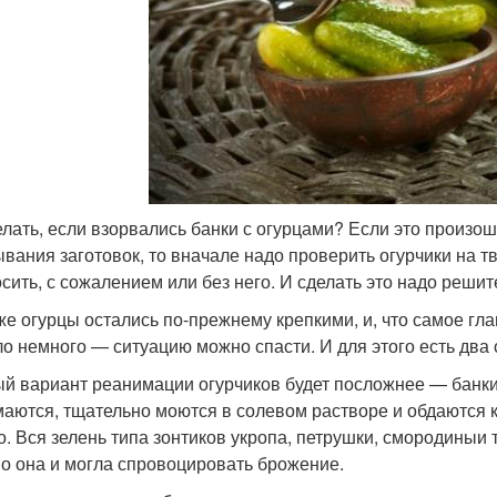
елать, если взорвались банки с огурцами? Если это произо
ывания заготовок, то вначале надо проверить огурчики на т
сить, с сожалением или без него. И сделать это надо решит
же огурцы остались по-прежнему крепкими, и, что самое гл
о немного — ситуацию можно спасти. И для этого есть два 
й вариант реанимации огурчиков будет посложнее — банки
аются, тщательно моются в солевом растворе и обдаются к
о. Вся зелень типа зонтиков укропа, петрушки, смородины
и т
о она и могла спровоцировать брожение.