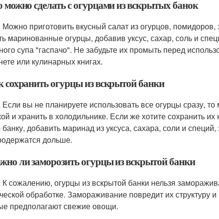
о можно сделать с огурцами из вскрытых банок
: Можно приготовить вкусный салат из огурцов, помидоров,
ть маринованные огурцы, добавив уксус, сахар, соль и спе
ного супа "гаспачо". Не забудьте их промыть перед исполь
нете или кулинарных книгах.
ак сохранить огурцы из вскрытой банки
: Если вы не планируете использовать все огурцы сразу, то
ой и хранить в холодильнике. Если же хотите сохранить их 
 банку, добавить маринад из уксуса, сахара, соли и специй,
родержатся дольше.
ожно ли заморозить огурцы из вскрытой банки
: К сожалению, огурцы из вскрытой банки нельзя заморажива
ческой обработке. Замораживание повредит их структуру и 
ые предполагают свежие овощи.