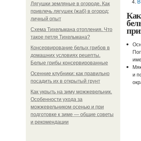
В
Лягушки земляные в огороде. Как
привлечь лягушек (жаб) в огород:
Как
личный опыт
бел
при
Схема Тихельмана отопления. Что
такое петля Тихельмана?
Осн
Консервирование белых грибов в
Поп
домашних условиях рецепты.
име
Белые грибы консервированные
Мяк
Осенние клубники: как правильно
и п
посадить их в открытый грунт
окр
Как укрыть на зиму можжевельник.
Особенности ухода за
можжевельником осенью и при
подготовке к зиме — общие советы
и рекомендации