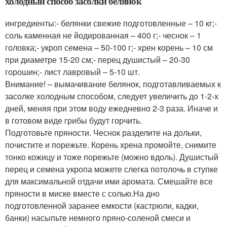
холодный способ засолки белянок
ингредиенты:- белянки свежие подготовленные – 10 кг;-
соль каменная не йодированная – 400 г;- чеснок – 1
головка;- укроп семена – 50-100 г;- хрен корень – 10 см
при диаметре 15-20 см;- перец душистый – 20-30
горошин;- лист лавровый – 5-10 шт.
Внимание! – вымачивание белянок, подготавливаемых к
засолке холодным способом, следует увеличить до 1-2-х
дней, меняя при этом воду ежедневно 2-3 раза. Иначе и
в готовом виде грибы будут горчить.
Подготовьте пряности. Чеснок разделите на дольки,
почистите и порежьте. Корень хрена промойте, снимите
тонко кожицу и тоже порежьте (можно вдоль). Душистый
перец и семена укропа можете слегка потолочь в ступке
для максимальной отдачи ими аромата. Смешайте все
пряности в миске вместе с солью.На дно
подготовленной заранее емкости (кастрюли, кадки,
банки) насыпьте немного пряно-соленой смеси и