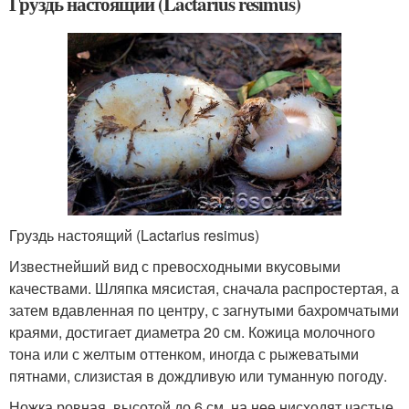
Груздь настоящий (Lactarius resimus)
Груздь настоящий (Lactarius resimus)
Известнейший вид с превосходными вкусовыми
качествами. Шляпка мясистая, сначала распростертая, а
затем вдавленная по центру, с загнутыми бахромчатыми
краями, достигает диаметра 20 см. Кожица молочного
тона или с желтым оттенком, иногда с рыжеватыми
пятнами, слизистая в дождливую или туманную погоду.
Ножка ровная, высотой до 6 см, на нее нисходят частые