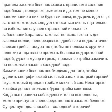
правила засолки белянок схожи с правилами соления
подобных–, волнушек, рыжиков и др. тем не менее
напоминание о них не будет лишним, ведь речь идет о–, к
заготовке которых следует относиться очень тщательно
во избежание случаев отравлений и опасных
заболеваний.правила таковы:- не использовать для
засолки ножки;- неперезрелые, дряблые и недостаточно
свежие грибы;- аккуратно (чтобы не поломать хрупкие
шляпки) и тщательно промыть белянки под проточной
водой, удаляя мусор и грязь;- промытые грибы замочить
на несколько часов в холодной воде.
Замачивание белянок необходимо для того, чтобы
удалить специфический сильный запах и острый горький
вкус, который придает грибам млечный сок. Некоторые
хозяйки дополнительно обдают грибы кипятком.
Когда все правила соблюдены и точно выполнены,
можно приступать непосредственно к засолке белянок.
Существует два способа – холодный и горячий.