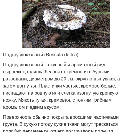
Подгруздок белый (Russula delica)
Подгруздок белый – вкусный и ароматный вид
сыроежек, шляпка беловато-кремовая с бурыми
разводами, диаметром до 20 см, округло-выпуклая, а
затем вогнутая. Пластинки частые, кремово-белые,
ниспадают на ровную или слегка изогнутую крепкую
ножку. Мякоть тугая, кремовая, с тонким грибным
ароматом и едким вкусом.
Поверхность обычно покрыта вросшими частичками
грунта. В сухую погоду сухие ткани могут трескаться
подобно пергаменту, отчего подгруздок и получил