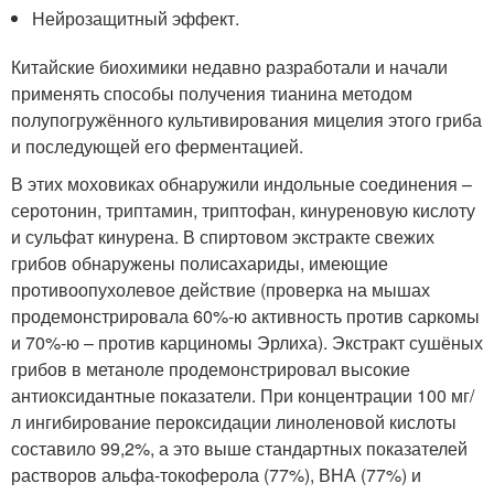
Нейрозащитный эффект.
Китайские биохимики недавно разработали и начали
применять способы получения тианина методом
полупогружённого культивирования мицелия этого гриба
и последующей его ферментацией.
В этих моховиках обнаружили индольные соединения –
серотонин, триптамин, триптофан, кинуреновую кислоту
и сульфат кинурена. В спиртовом экстракте свежих
грибов обнаружены полисахариды, имеющие
противоопухолевое действие (проверка на мышах
продемонстрировала 60%-ю активность против саркомы
и 70%-ю – против карциномы Эрлиха). Экстракт сушёных
грибов в метаноле продемонстрировал высокие
антиоксидантные показатели. При концентрации 100 мг/
л ингибирование пероксидации линоленовой кислоты
составило 99,2%, а это выше стандартных показателей
растворов альфа-токоферола (77%), ВНА (77%) и