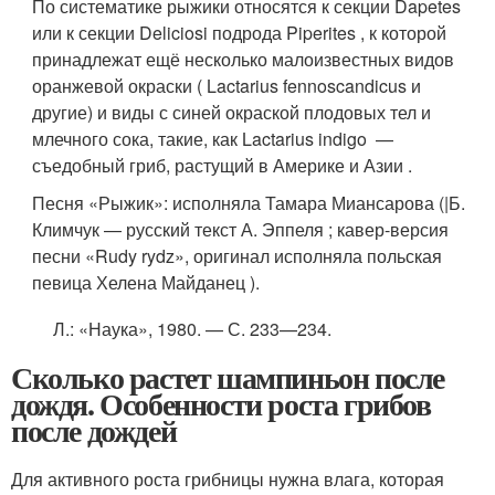
По систематике рыжики относятся к секции Dapetes
или к секции Deliciosi подрода Piperites
, к которой
принадлежат ещё несколько малоизвестных видов
оранжевой окраски ( Lactarius fennoscandicus и
другие) и виды с синей окраской плодовых тел и
млечного сока, такие, как Lactarius indigo —
съедобный гриб, растущий в Америке и Азии .
Песня «Рыжик»: исполняла Тамара Миансарова (|Б.
Климчук — русский текст А. Эппеля ; кавер-версия
песни «Rudy rydz», оригинал исполняла польская
певица Хелена Майданец ).
Л.
: «Наука», 1980. — С. 233—234.
Сколько растет шампиньон после
дождя. Особенности роста грибов
после дождей
Для активного роста грибницы нужна влага, которая