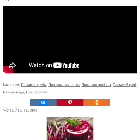
Категории:
Польские грибы
,
Полезные качества
,
Польские грибовы
,
Польский гриб
,
Разные виды
,
Гриб за сутки
Читайте также