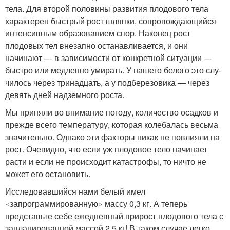
тела. Для второй половины развития плодового тела
характерен быстрый рост шляпки, сопровождающийся
интенсив­ным образованием спор. Наконец рост
плодовых тел внезапно останавливается, и они
начинают — в зависимости от конкретной ситуации —
быстро или медленно умирать. У нашего белого это слу­
чилось через тринадцать, а у подберезовика — через
девять дней надземного роста.
Мы приняли во внимание погоду, количество осадков и
прежде всего температуру, которая колебалась весьма
значительно. Однако эти факторы никак не повлияли на
рост. Очевидно, что если уж пло­довое тело начинает
расти и если не происходит катастрофы, то ни­что не
может его остановить.
Исследовавшийся нами белый имел
«запрограммированную» мас­су 0,3 кг. А теперь
представьте себе ежедневный прирост плодового тела с
запланированной массой 2,5 кг! В таком случае легко