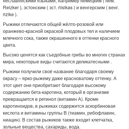
неславянскими языками, например немецким ( нем.
Reizker ), эстонским ( эст. riisikas ) и венгерским ( венг.
rizike ).
Рыжики отличаются общей жёлто-розовой или
оранжево-красной окраской плодовых тел и наличием
млечного сока, также окрашенного в оттенки красного
цвета.
Высоко ценятся как съедобные грибы во многих странах
мира, некоторые виды считаются деликатесными .
Рыжики получили своё название благодаря своему
окрасу – ярко-рыжему даже красноватому оттенку. А
этот цвет они приобретают благодаря высокому
содержанию бета-каротина, который в организме
превращается в ретинол (витамин А). Кроме
каротиноидов, в рыжиках содержится аскорбиновая
кислота и витамины группы В (тиамин, рибофлавин,
ниацин). В состав рыжиков также входит клетчатка,
зольные вещества, сахариды, вода.