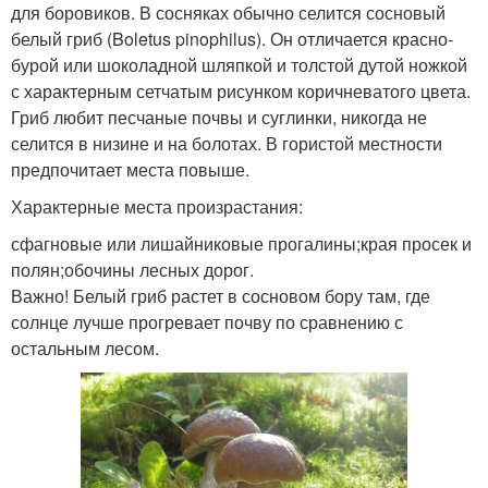
для боровиков. В сосняках обычно селится сосновый
белый гриб (Boletus pinophilus). Он отличается красно-
бурой или шоколадной шляпкой и толстой дутой ножкой
с характерным сетчатым рисунком коричневатого цвета.
Гриб любит песчаные почвы и суглинки, никогда не
селится в низине и на болотах. В гористой местности
предпочитает места повыше.
Характерные места произрастания:
сфагновые или лишайниковые прогалины;края просек и
полян;обочины лесных дорог.
Важно! Белый гриб растет в сосновом бору там, где
солнце лучше прогревает почву по сравнению с
остальным лесом.