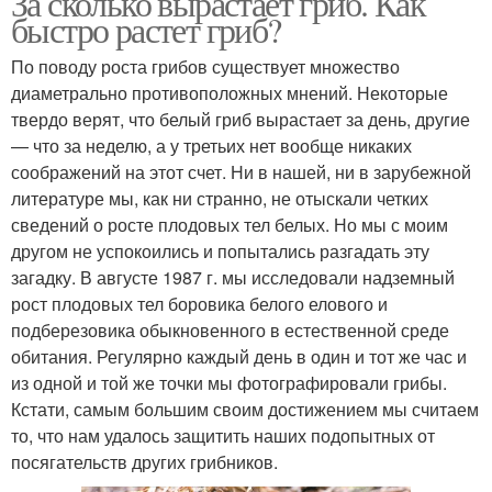
За сколько вырастает гриб. Как
быстро растет гриб?
По поводу роста грибов существует множество
диаметрально про­тивоположных мнений. Некоторые
твердо верят, что белый гриб вырастает за день, другие
— что за неделю, а у третьих нет вообще никаких
соображений на этот счет. Ни в нашей, ни в зарубежной
ли­тературе мы, как ни странно, не отыскали четких
сведений о росте плодовых тел белых. Но мы с моим
другом не успокоились и попытались разгадать эту
загадку. В августе 1987 г. мы исследовали надземный
рост плодовых тел боровика белого елового и
подберезовика обыкновенного в естественной среде
обитания. Ре­гулярно каждый день в один и тот же час и
из одной и той же точки мы фотографировали грибы.
Кстати, самым большим своим достиже­нием мы считаем
то, что нам удалось защитить наших подопытных от
посягательств других грибников.