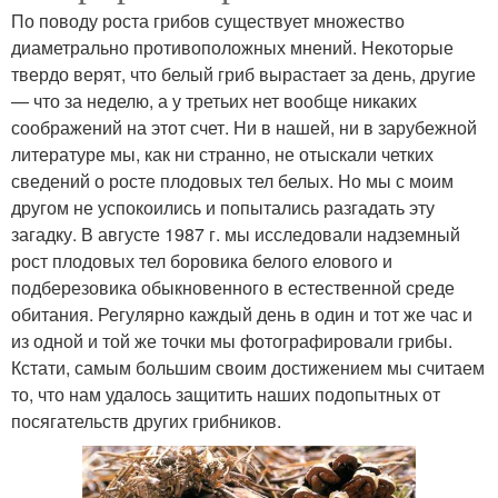
По поводу роста грибов существует множество
диаметрально про­тивоположных мнений. Некоторые
твердо верят, что белый гриб вырастает за день, другие
— что за неделю, а у третьих нет вообще никаких
соображений на этот счет. Ни в нашей, ни в зарубежной
ли­тературе мы, как ни странно, не отыскали четких
сведений о росте плодовых тел белых. Но мы с моим
другом не успокоились и попытались разгадать эту
загадку. В августе 1987 г. мы исследовали надземный
рост плодовых тел боровика белого елового и
подберезовика обыкновенного в естественной среде
обитания. Ре­гулярно каждый день в один и тот же час и
из одной и той же точки мы фотографировали грибы.
Кстати, самым большим своим достиже­нием мы считаем
то, что нам удалось защитить наших подопытных от
посягательств других грибников.