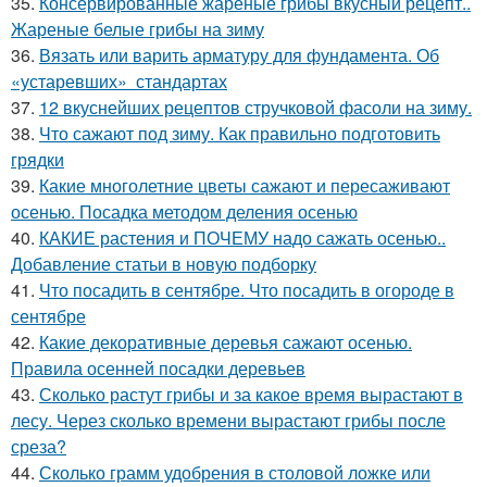
35.
Консервированные жареные грибы вкусный рецепт..
Жареные белые грибы на зиму
36.
Вязать или варить арматуру для фундамента. Об
«устаревших» стандартах
37.
12 вкуснейших рецептов стручковой фасоли на зиму.
38.
Что сажают под зиму. Как правильно подготовить
грядки
39.
Какие многолетние цветы сажают и пересаживают
осенью. Посадка методом деления осенью
40.
КАКИЕ растения и ПОЧЕМУ надо сажать осенью..
Добавление статьи в новую подборку
41.
Что посадить в сентябре. Что посадить в огороде в
сентябре
42.
Какие декоративные деревья сажают осенью.
Правила осенней посадки деревьев
43.
Сколько растут грибы и за какое время вырастают в
лесу. Через сколько времени вырастают грибы после
среза?
44.
Сколько грамм удобрения в столовой ложке или