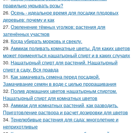
правильно укрывать розы?
26.
Осень - идеальное время для посадки плодовых
деревьев: почему и как
27.
Озеленение тёмных уголков: растения для
затенённых участков
28.
Когда убирать морковь и свеклу.
29.
Аммиак поливать комнатные цветы. Для каких цветов
может применяться нашатырный спирт и в каких случаях
30.
Нашатырный спирт для растений. Нашатырный
спирт в саду. Вся правда
31.
Как замачивать семена перед посадкой.
Замачивание семян в воде с целью проращивания
32.
Полив домашних цветов нашатырным спиртом.
Нашатырный спирт для комнатных цветов
33.
Аммиак для комнатных растений, как разводить.
Приготовление раствора и расчет дозировки для цветов
34.
Тенелюбивые растения для сада: многолетние и
неприхотливые