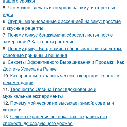
вашего урожая
5.
Что можно сделать из огурцов на зиму: интересные
идеи
6.
Огурцы маринованные с эссенцией на зиму: простые
и вкусные рецепты
7.
Почему фикус бенджамина сбросил листья после
замерзания? Как спасти растение
8.
Почему фикус Бенджамина сбрасывает листья летом:
основные причины и решения
9.
Секреты Эффективного Выращивания и Продажи: Как
Достичь Успеха на Рынке
10.
Как правильно хранить чеснок в квартире: советы и
рекомендации
11.
Творчество Элвина Грея: вдохновение и
музыкальные эксперименты
12.
Почему мой чеснок не высыхает зимой: советы и
хитрости
13.
Секреты хранения чеснока: как сохранить его
свежесть до следующего урожая