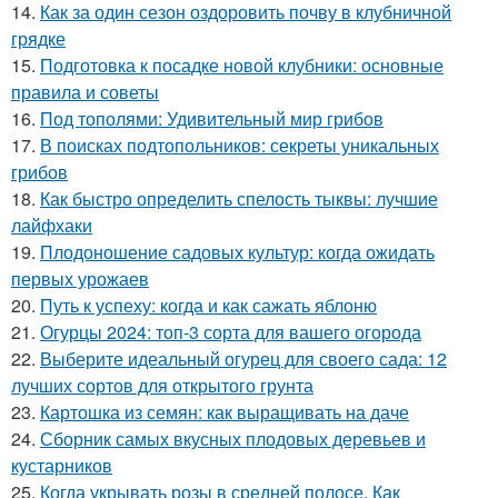
14.
Как за один сезон оздоровить почву в клубничной
грядке
15.
Подготовка к посадке новой клубники: основные
правила и советы
16.
Под тополями: Удивительный мир грибов
17.
В поисках подтопольников: секреты уникальных
грибов
18.
Как быстро определить спелость тыквы: лучшие
лайфхаки
19.
Плодоношение садовых культур: когда ожидать
первых урожаев
20.
Путь к успеху: когда и как сажать яблоню
21.
Огурцы 2024: топ-3 сорта для вашего огорода
22.
Выберите идеальный огурец для своего сада: 12
лучших сортов для открытого грунта
23.
Картошка из семян: как выращивать на даче
24.
Сборник самых вкусных плодовых деревьев и
кустарников
25.
Когда укрывать розы в средней полосе. Как