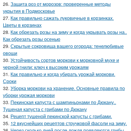
26.
Защита роз от морозов: проверенные методы
укрытия в Подмосковье
27.
Как правильно сажать луковичные в корзинках.
Цветы в корзинах
28.
Как обрезать розы на зиму и когда укрывать розы на..
Как обрезать розы осенью
29.
Скрытые сокровища вашего огорода: тенелюбивые
овощи
30.
Устойчивость сортов моркови к морковной мухе и
черной гнили: ключ к высоким урожаям
31.
Как правильно и когда убирать урожай моркови.
Сроки
32.
Уборка моркови на хранение. Основные правила по
уборки урожая моркови
33.
Пекинская капуста с шампиньонами по Дюкану..
Тушеная капуста с грибами по Дюкану
34.
Рецепт тушеной пекинской капусты с грибами.
35.
12 вкуснейших рецептов стручковой фасоли на зиму.
36.
Через сколько дней после дождя появляются грибы.