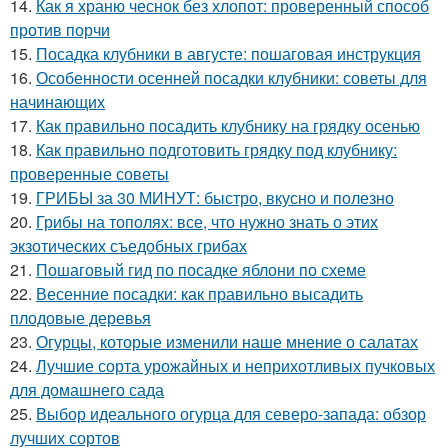
14.
Как я храню чеснок без хлопот: проверенный способ
против порчи
15.
Посадка клубники в августе: пошаговая инструкция
16.
Особенности осенней посадки клубники: советы для
начинающих
17.
Как правильно посадить клубнику на грядку осенью
18.
Как правильно подготовить грядку под клубнику:
проверенные советы
19.
ГРИБЫ за 30 МИНУТ: быстро, вкусно и полезно
20.
Грибы на тополях: все, что нужно знать о этих
экзотических съедобных грибах
21.
Пошаговый гид по посадке яблони по схеме
22.
Весенние посадки: как правильно высадить
плодовые деревья
23.
Огурцы, которые изменили наше мнение о салатах
24.
Лучшие сорта урожайных и неприхотливых пучковых
для домашнего сада
25.
Выбор идеального огурца для северо-запада: обзор
лучших сортов