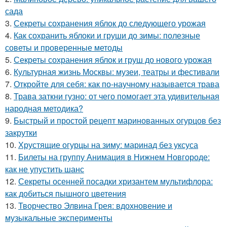
сада
3.
Секреты сохранения яблок до следующего урожая
4.
Как сохранить яблоки и груши до зимы: полезные
советы и проверенные методы
5.
Секреты сохранения яблок и груш до нового урожая
6.
Культурная жизнь Москвы: музеи, театры и фестивали
7.
Откройте для себя: как по-научному называется трава
8.
Трава заткни гузно: от чего помогает эта удивительная
народная методика?
9.
Быстрый и простой рецепт маринованных огурцов без
закрутки
10.
Хрустящие огурцы на зиму: маринад без уксуса
11.
Билеты на группу Анимация в Нижнем Новгороде:
как не упустить шанс
12.
Секреты осенней посадки хризантем мультифлора:
как добиться пышного цветения
13.
Творчество Элвина Грея: вдохновение и
музыкальные эксперименты