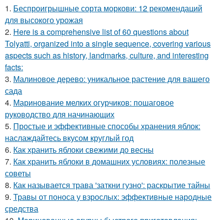
1.
Беспроигрышные сорта моркови: 12 рекомендаций
для высокого урожая
2.
Here is a comprehensive list of 60 questions about
Tolyatti, organized into a single sequence, covering various
aspects such as history, landmarks, culture, and interesting
facts:
3.
Малиновое дерево: уникальное растение для вашего
сада
4.
Маринование мелких огурчиков: пошаговое
руководство для начинающих
5.
Простые и эффективные способы хранения яблок:
наслаждайтесь вкусом круглый год
6.
Как хранить яблоки свежими до весны
7.
Как хранить яблоки в домашних условиях: полезные
советы
8.
Как называется трава 'заткни гузно': раскрытие тайны
9.
Травы от поноса у взрослых: эффективные народные
средства