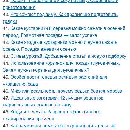
39.
Фасоль в собственном соку на зиму. Особенности
приготовления
40.
Что сажают под зиму. Как правильно подготовить
грядки
41.
Какие кустарники и деревья можно сажать в осенний
период. Грамотная посадка — залог успеха
42.
Какие ягодные кустарники можно и нужно сажать
осенью. Посадка ежевики осенью
43.
Сливы урожай. Добавление статьи в новую подборку
44.
Использование корзинок для посадки луковичных.
Зачем нужны корзины для луковичных?
45.
Особенности теневыносливых растений для
украшения сада
46.
Миф или реальность: почему редька боится мороза
47.
Идеальные заготовки: 12 лучших рецептов
маринованных огурцов на зиму
48.
Когда что делать: 6 правил эффективного
планирования времени
49.
Как заморозки помогают сохранить питательные