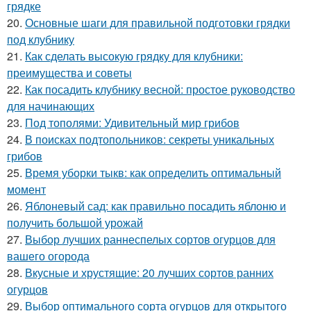
грядке
20.
Основные шаги для правильной подготовки грядки
под клубнику
21.
Как сделать высокую грядку для клубники:
преимущества и советы
22.
Как посадить клубнику весной: простое руководство
для начинающих
23.
Под тополями: Удивительный мир грибов
24.
В поисках подтопольников: секреты уникальных
грибов
25.
Время уборки тыкв: как определить оптимальный
момент
26.
Яблоневый сад: как правильно посадить яблоню и
получить большой урожай
27.
Выбор лучших раннеспелых сортов огурцов для
вашего огорода
28.
Вкусные и хрустящие: 20 лучших сортов ранних
огурцов
29.
Выбор оптимального сорта огурцов для открытого