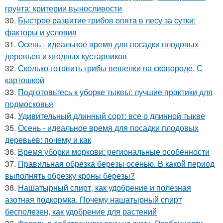
грунта: критерии выносливости
30.
Быстрое развитие грибов опята в лесу за сутки:
факторы и условия
31.
Осень - идеальное время для посадки плодовых
деревьев и ягодных кустарников
32.
Сколько готовить грибы вешенки на сковороде. С
картошкой
33.
Подготовьтесь к уборке тыквы: лучшие практики для
подмосковья
34.
Удивительный длинный сорт: все о длинной тыкве
35.
Осень - идеальное время для посадки плодовых
деревьев: почему и как
36.
Время уборки моркови: региональные особенности
37.
Правильная обрезка березы осенью. В какой период
выполнять обрезку кроны березы?
38.
Нашатырный спирт, как удобрение и полезная
азотная подкормка. Почему нашатырный спирт
бесполезен, как удобрение для растений