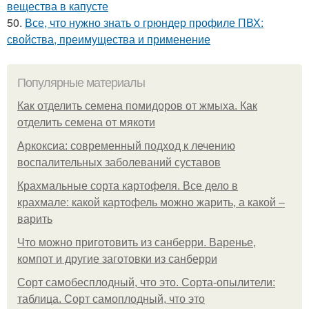
вещества в капусте
50.
Все, что нужно знать о грюндер профиле ПВХ:
свойства, преимущества и применение
Популярные материалы
Как отделить семена помидоров от жмыха. Как
отделить семена от мякоти
Аркоксиа: современный подход к лечению
воспалительных заболеваний суставов
Крахмальные сорта картофеля. Все дело в
крахмале: какой картофель можно жарить, а какой –
варить
Что можно приготовить из санберри. Варенье,
компот и другие заготовки из санберри
Сорт самобесплодный, что это. Сорта-опылители:
таблица. Сорт самоплодный, что это