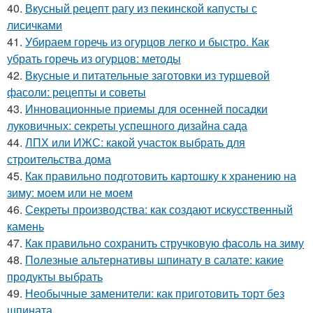
40.
Вкусный рецепт рагу из пекинской капусты с
лисичками
41.
Убираем горечь из огурцов легко и быстро. Как
убрать горечь из огурцов: методы
42.
Вкусные и питательные заготовки из туршевой
фасоли: рецепты и советы
43.
Инновационные приемы для осенней посадки
луковичных: секреты успешного дизайна сада
44.
ЛПХ или ИЖС: какой участок выбрать для
строительства дома
45.
Как правильно подготовить картошку к хранению на
зиму: моем или не моем
46.
Секреты производства: как создают искусственный
камень
47.
Как правильно сохранить стручковую фасоль на зиму
48.
Полезные альтернативы шпинату в салате: какие
продукты выбрать
49.
Необычные заменители: как приготовить торт без
шпината