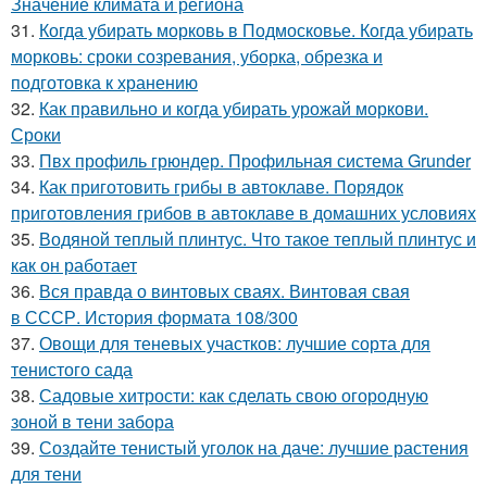
Значение климата и региона
31.
Когда убирать морковь в Подмосковье. Когда убирать
морковь: сроки созревания, уборка, обрезка и
подготовка к хранению
32.
Как правильно и когда убирать урожай моркови.
Сроки
33.
Пвх профиль грюндер. Профильная система Grunder
34.
Как приготовить грибы в автоклаве. Порядок
приготовления грибов в автоклаве в домашних условиях
35.
Водяной теплый плинтус. Что такое теплый плинтус и
как он работает
36.
Вся правда о винтовых сваях. Винтовая свая
в СССР. История формата 108/300
37.
Овощи для теневых участков: лучшие сорта для
тенистого сада
38.
Садовые хитрости: как сделать свою огородную
зоной в тени забора
39.
Создайте тенистый уголок на даче: лучшие растения
для тени