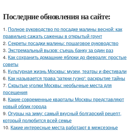
Последние обновления на сайте:
1.
Полное руководство по посадке малины весной: как
правильно сажать саженцы в открытый грунт
2.
Секреты посадки малины: пошаговое руководство
3.
Экстремальный вызов: съешь банку за один раз
4.
Как сохранить домашние яблоки до февраля: простые
советы
5.
Культурная жизнь Москвы: музеи, театры и фестивали
6.
Как называется трава 'заткни гузно': раскрытие тайны
7.
Скрытые уголки Москвы: необычные места для
посещения
8.
Какие современные кварталы Москвы представляют
новый облик города
9.
Огурцы на зиму: самый вкусный болгарский рецепт,
который полюбится всей семье
10.
Какие интересные места работают в межсезонье