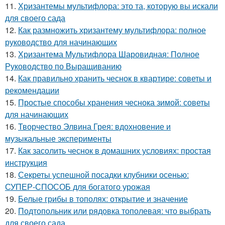
11.
Хризантемы мультифлора: это та, которую вы искали
для своего сада
12.
Как размножить хризантему мультифлора: полное
руководство для начинающих
13.
Хризантема Мультифлора Шаровидная: Полное
Руководство по Выращиванию
14.
Как правильно хранить чеснок в квартире: советы и
рекомендации
15.
Простые способы хранения чеснока зимой: советы
для начинающих
16.
Творчество Элвина Грея: вдохновение и
музыкальные эксперименты
17.
Как засолить чеснок в домашних условиях: простая
инструкция
18.
Секреты успешной посадки клубники осенью:
СУПЕР-СПОСОБ для богатого урожая
19.
Белые грибы в тополях: открытие и значение
20.
Подтопольник или рядовка тополевая: что выбрать
для своего сада