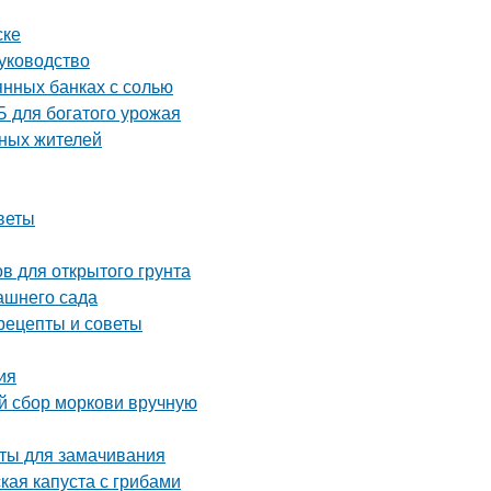
ске
уководство
янных банках с солью
 для богатого урожая
тных жителей
веты
в для открытого грунта
ашнего сада
рецепты и советы
ия
ый сбор моркови вручную
аты для замачивания
кая капуста с грибами