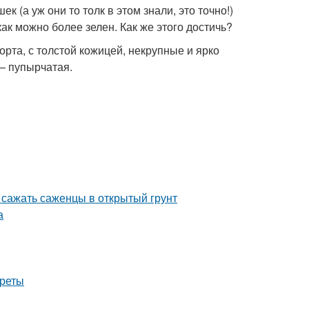
(а уж они то толк в этом знали, это точно!)
ак можно более зелен. Как же этого достичь?
рта, с толстой кожицей, некрупные и ярко
 – пупырчатая.
 сажать саженцы в открытый грунт
а
креты