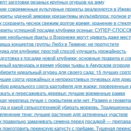
епт заготовки резаных крупных огурцов на зиму
кие современные культурные проекты реализуются в Ижев
креты удачной зимовки хризантемы мультифлора: полное р
к сохранить чеснок свежим долгое время: хранение в стекл
креты успешной посадки клубники осенью: СУПЕР-СПОСОБ
кие необычные факты о Воронеже могут удивить даже мес
иша концертов группы Любэ в Тюмени: не пропустите
ядка для клубники: простой способ улучшить урожайность
дготовка к посадке новой клубники: основные правила и со
нный календарь и время уборки тыквы в Амурском огороде
берите идеальный огурец для своего сада: 15 лучших сорто
чшие сорта урожайных и неприхотливых пучковых для дом
бор идеального сорта картофеля для жарки: проверенные 
жать и пересаживать деревья: лучшие временные рамки
кая черепица лучше с покрытием или нет. Размер и геометр
гда и какой сельхозтехникой убирать морковь. Традиционн
еленение тени: лучшие растения для затененных участков
к правильно замачивать семена перед посадкой — препар
к приготовить пекинскую капусту с грибами. Тушеная пекинс