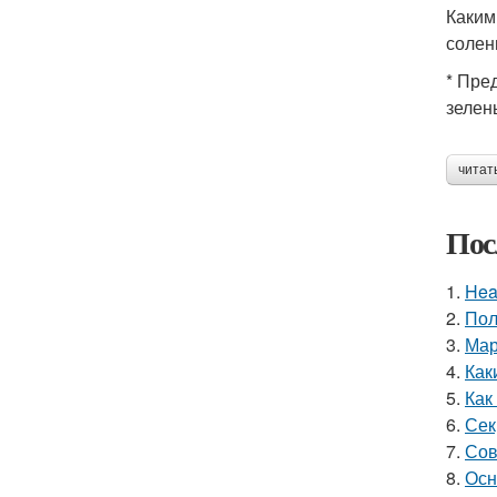
Каким
солен
* Пре
зелен
читат
Пос
1.
Hea
2.
Пол
3.
Мар
4.
Как
5.
Как
6.
Сек
7.
Сов
8.
Осн