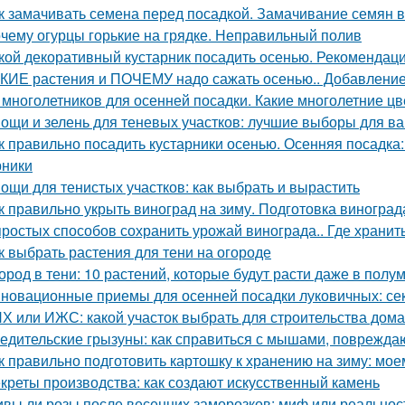
к замачивать семена перед посадкой. Замачивание семян 
чему огурцы горькие на грядке. Неправильный полив
кой декоративный кустарник посадить осенью. Рекомендаци
КИЕ растения и ПОЧЕМУ надо сажать осенью.. Добавление 
 многолетников для осенней посадки. Какие многолетние ц
ощи и зелень для теневых участков: лучшие выборы для в
к правильно посадить кустарники осенью. Осенняя посадка
рники
ощи для тенистых участков: как выбрать и вырастить
к правильно укрыть виноград на зиму. Подготовка виноград
простых способов сохранить урожай винограда.. Где хранит
к выбрать растения для тени на огороде
ород в тени: 10 растений, которые будут расти даже в полу
новационные приемы для осенней посадки луковичных: се
Х или ИЖС: какой участок выбрать для строительства дома
едительские грызуны: как справиться с мышами, поврежд
к правильно подготовить картошку к хранению на зиму: мое
креты производства: как создают искусственный камень
вы ли розы после весенних заморозков: миф или реальнос