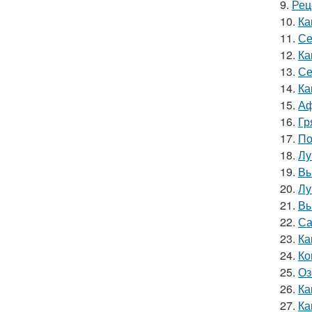
9.
Рец
10.
Ка
11.
Се
12.
Ка
13.
Се
14.
Ка
15.
Аф
16.
Гр
17.
По
18.
Лу
19.
Вы
20.
Лу
21.
Вы
22.
Са
23.
Ка
24.
Ко
25.
Оз
26.
Ка
27.
Ка