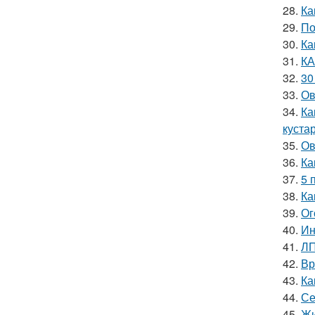
28.
Ка
29.
По
30.
Ка
31.
КА
32.
30
33.
Ов
34.
Ка
куста
35.
Ов
36.
Ка
37.
5 
38.
Ка
39.
Ог
40.
Ин
41.
ЛП
42.
Вр
43.
Ка
44.
Се
45.
Жи