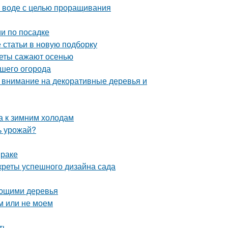
в воде с целью проращивания
и по посадке
статьи в новую подборку
веты сажают осенью
ашего огорода
: внимание на декоративные деревья и
а к зимним холодам
ь урожай?
мраке
креты успешного дизайна сада
ающими деревья
м или не моем
ть