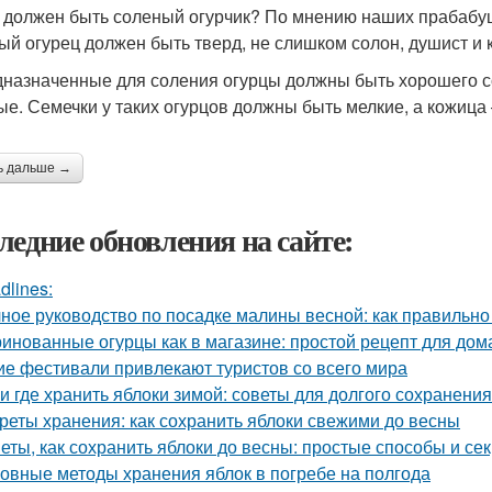
 должен быть соленый огурчик? По мнению наших прабабушек 
ый огурец должен быть тверд, не слишком солон, душист и к
дназначенные для соления огурцы должны быть хорошего со
ые. Семечки у таких огурцов должны быть мелкие, а кожица
ь дальше →
ледние обновления на сайте:
dlines:
ное руководство по посадке малины весной: как правильно
инованные огурцы как в магазине: простой рецепт для дом
ие фестивали привлекают туристов со всего мира
 и где хранить яблоки зимой: советы для долгого сохранения
реты хранения: как сохранить яблоки свежими до весны
еты, как сохранить яблоки до весны: простые способы и се
овные методы хранения яблок в погребе на полгода