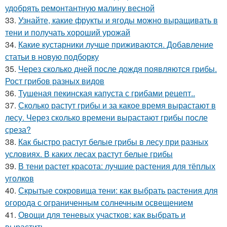
удобрять ремонтантную малину весной
33.
Узнайте, какие фрукты и ягоды можно выращивать в
тени и получать хороший урожай
34.
Какие кустарники лучше приживаются. Добавление
статьи в новую подборку
35.
Через сколько дней после дождя появляются грибы.
Рост грибов разных видов
36.
Тушеная пекинская капуста с грибами рецепт..
37.
Сколько растут грибы и за какое время вырастают в
лесу. Через сколько времени вырастают грибы после
среза?
38.
Как быстро растут белые грибы в лесу при разных
условиях. В каких лесах растут белые грибы
39.
В тени растет красота: лучшие растения для тёплых
уголков
40.
Скрытые сокровища тени: как выбрать растения для
огорода с ограниченным солнечным освещением
41.
Овощи для теневых участков: как выбрать и
вырастить