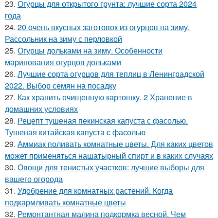
23.
Огурцы для открытого грунта: лучшие сорта 2024
года
24.
20 очень вкусных заготовок из огурцов на зиму.
Рассольник на зиму с перловкой
25.
Огурцы дольками на зиму. Особенности
маринования огурцов дольками
26.
Лучшие сорта огурцов для теплиц в Ленинградской
2022. Выбор семян на посадку
27.
Как хранить очищенную картошку. 2 Хранение в
домашних условиях
28.
Рецепт тушеная пекинская капуста с фасолью.
Тушеная китайская капуста с фасолью
29.
Аммиак поливать комнатные цветы. Для каких цветов
может применяться нашатырный спирт и в каких случаях
30.
Овощи для тенистых участков: лучшие выборы для
вашего огорода
31.
Удобрение для комнатных растений. Когда
подкармливать комнатные цветы
32.
Ремонтантная малина подкормка весной. Чем