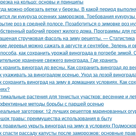
резка на кольцо: основы и принципы
гда можно обрезать ветки у березы. В какой период выполн
ится ли кукуруза осенних заморозков. Требования кукурузы
рытие роз в средней полосе. Позаботиться о зимовке роз н
бственный рабочий проект жилого дома. Программы для п
ашеная стручковая фасоль на зиму рецепты. — Статистика
кие деревья можно сажать в августе и сентябре. Зелень и 
способа, как сохранить урожай винограда в погребе зимой.
ительное хранение свежего винограда. Где хранить
к хранить виноград до весны. Как сохранить виноград до в
к ухаживать за виноградом осенью. Уход за лозой виноград
к сохранить виноград на зиму в домашних условиях. Как с
иях?
тимальные растения для тенистых участков: весенние и ле
фективные методы борьбы с паршей осенью
еальные заготовки: 12 лучших рецептов маринованных огу
шок травы: преимущества использования в быту
к правильно укрыть виноград на зиму в условиях Подмоско
к спасти рассаду капусты после заморозков: основные пр