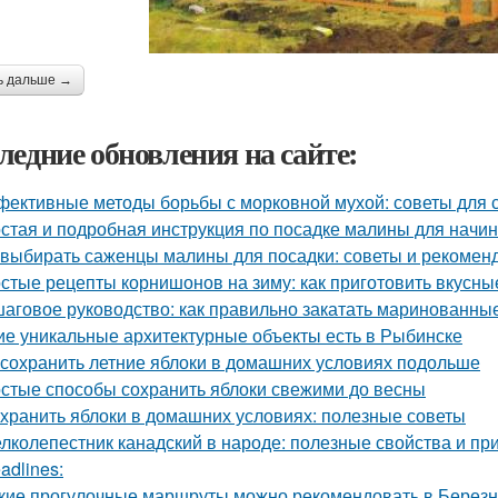
ь дальше →
ледние обновления на сайте:
ективные методы борьбы с морковной мухой: советы для 
стая и подробная инструкция по посадке малины для нач
 выбирать саженцы малины для посадки: советы и рекомен
стые рецепты корнишонов на зиму: как приготовить вкусн
аговое руководство: как правильно закатать маринованные
ие уникальные архитектурные объекты есть в Рыбинске
 сохранить летние яблоки в домашних условиях подольше
стые способы сохранить яблоки свежими до весны
 хранить яблоки в домашних условиях: полезные советы
лколепестник канадский в народе: полезные свойства и п
adlines:
кие прогулочные маршруты можно рекомендовать в Березн