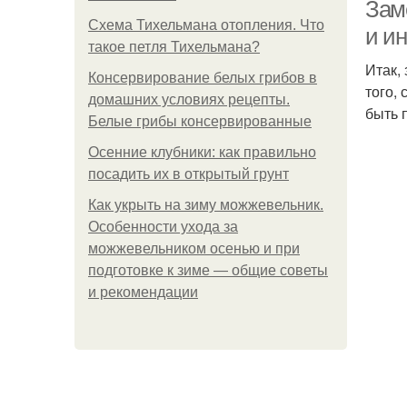
Зам
Схема Тихельмана отопления. Что
и и
такое петля Тихельмана?
Итак,
Консервирование белых грибов в
того,
домашних условиях рецепты.
быть 
Белые грибы консервированные
Осенние клубники: как правильно
посадить их в открытый грунт
Как укрыть на зиму можжевельник.
Особенности ухода за
можжевельником осенью и при
подготовке к зиме — общие советы
и рекомендации