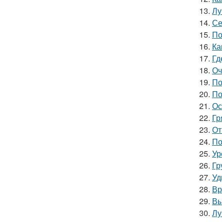
13.
Лу
14.
Се
15.
По
16.
Ка
17.
Гд
18.
Оч
19.
По
20.
По
21.
Ос
22.
Гр
23.
От
24.
По
25.
Ур
26.
Гр
27.
Уд
28.
Вр
29.
Вы
30.
Лу