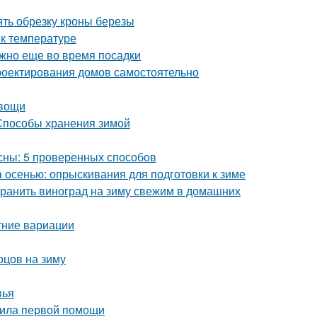
ять обрезку кроны березы
 к температуре
ужно еще во время посадки
роектирования домов самостоятельно
овощи
 Способы хранения зимой
есны: 5 проверенных способов
а осенью: опрыскивания для подготовки к зиме
охранить виноград на зиму свежим в домашних
тние вариации
рцов на зиму
вья
авила первой помощи