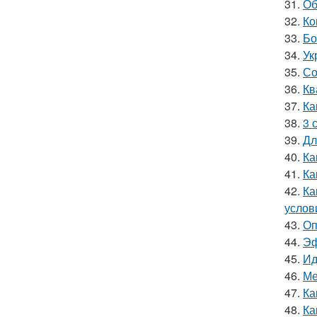
31.
Об
32.
Ко
33.
Бо
34.
Ук
35.
Со
36.
Кв
37.
Ка
38.
3 
39.
Дл
40.
Ка
41.
Ка
42.
Ка
услов
43.
Оп
44.
Эф
45.
Ид
46.
Ме
47.
Ка
48.
Ка