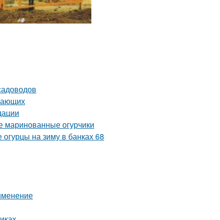
садоводов
инающих
дации
ые маринованные огурчики
 огурцы на зиму в банках 68
рименение
иках