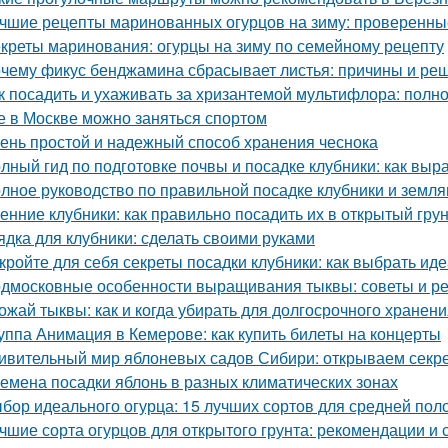
чшие рецепты маринованных огурцов на зиму: проверенны
креты маринования: огурцы на зиму по семейному рецепту
чему фикус бенджамина сбрасывает листья: причины и ре
к посадить и ухаживать за хризантемой мультифлора: полн
е в Москве можно заняться спортом
ень простой и надежный способ хранения чеснока
лный гид по подготовке почвы и посадке клубники: как выр
лное руководство по правильной посадке клубники и земля
енние клубники: как правильно посадить их в открытый гру
ядка для клубники: сделать своими руками
кройте для себя секреты посадки клубники: как выбрать ид
дмосковные особенности выращивания тыквы: советы и р
ожай тыквы: как и когда убирать для долгосрочного хранен
уппа Анимация в Кемерове: как купить билеты на концерты
ивительный мир яблоневых садов Сибири: открываем секр
емена посадки яблонь в разных климатических зонах
бор идеального огурца: 15 лучших сортов для средней пол
чшие сорта огурцов для открытого грунта: рекомендации и 