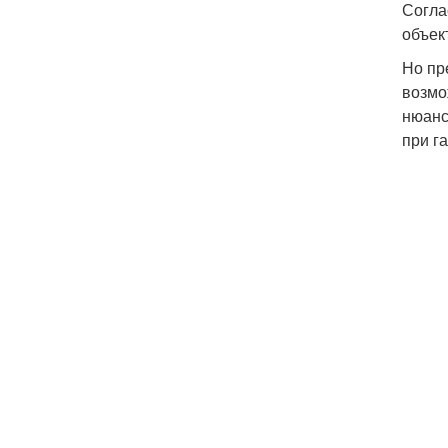
Согла
объект
Но пр
возмо
нюанс
при г