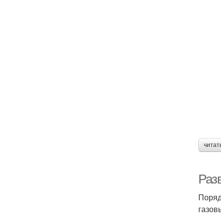
читат
Разв
Поряд
газов