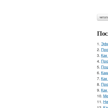
читат
Пос
1.
Эфф
2.
Про
3.
Как
4.
Про
5.
Пош
6.
Как
7.
Как
8.
Про
9.
Как
10.
Ме
11.
He
12.
Ка