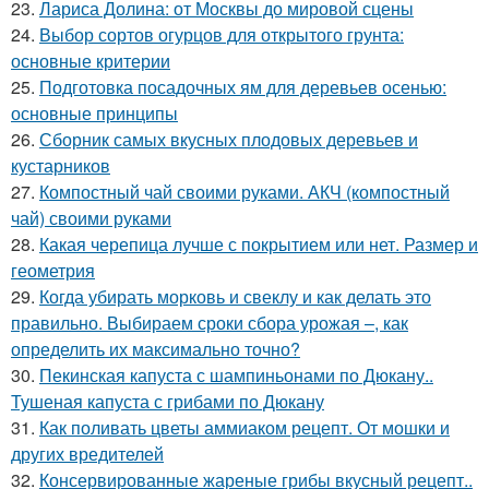
23.
Лариса Долина: от Москвы до мировой сцены
24.
Выбор сортов огурцов для открытого грунта:
основные критерии
25.
Подготовка посадочных ям для деревьев осенью:
основные принципы
26.
Сборник самых вкусных плодовых деревьев и
кустарников
27.
Компостный чай своими руками. АКЧ (компостный
чай) своими руками
28.
Какая черепица лучше с покрытием или нет. Размер и
геометрия
29.
Когда убирать морковь и свеклу и как делать это
правильно. Выбираем сроки сбора урожая –, как
определить их максимально точно?
30.
Пекинская капуста с шампиньонами по Дюкану..
Тушеная капуста с грибами по Дюкану
31.
Как поливать цветы аммиаком рецепт. От мошки и
других вредителей
32.
Консервированные жареные грибы вкусный рецепт..