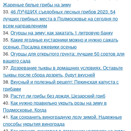
Жареные белые грибы на зиму
33.
46 ЛУЧШИХ съедобных лесных грибов 2023. 54
лучших грибных места в Подмосковье на сегодня по
всем направлениям
34.
Огурцы на зиму: как закатать 1 литровую банку
35.
Какие ягодные кустарники можно и нужно сажать
осенью. Посадка ежевики осенью
36.
Огурцы для открытого грунта: лучшие 50 сортов для
вашего сада
37.
Дозревание тыквы в домашних условиях. Оставьте
тыквы после сбора дозреть, будут вкусней
38.
Вкусный и полезный рецепт: Пекинская капуста с
грибами
39.
Растут ли грибы без дождя. Цезарский гриб
40.
Как нужно правильно укрыть розы на зиму в
Подмосковье. Когда
41.
Как сохранить виноградную лозу зимой. Надежные
способы укрытия винограда
42.
Как хранить виноград в домашних условиях на зиму.