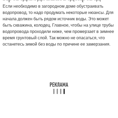
водопровода
Если необходимо в загородном доме обустраивать
водопровод, то надо продумать некоторые нюансы. Для
начала должен быть рядом источник воды. Это может
Трубы под
быть скважина, колодец. Главное, чтобы на улице трубы
Трубы в старом
полотенцесушитель
водопровода проходили ниже, чем промерзает в зимнее
время грунтовый слой. Так можно не опасаться, что
останетесь зимой без воды по причине ее замерзания.
Трубы из пластика