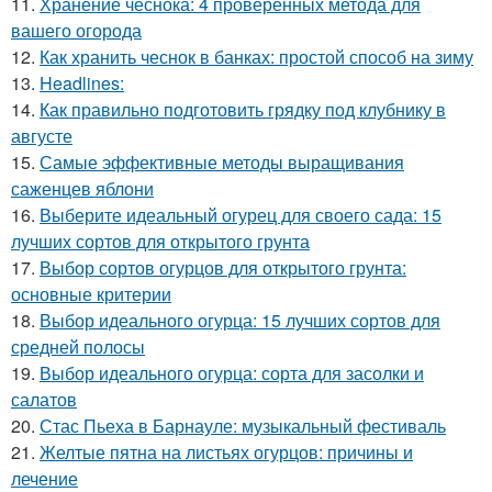
11.
Хранение чеснока: 4 проверенных метода для
вашего огорода
12.
Как хранить чеснок в банках: простой способ на зиму
13.
Headlines:
14.
Как правильно подготовить грядку под клубнику в
августе
15.
Самые эффективные методы выращивания
саженцев яблони
16.
Выберите идеальный огурец для своего сада: 15
лучших сортов для открытого грунта
17.
Выбор сортов огурцов для открытого грунта:
основные критерии
18.
Выбор идеального огурца: 15 лучших сортов для
средней полосы
19.
Выбор идеального огурца: сорта для засолки и
салатов
20.
Стас Пьеха в Барнауле: музыкальный фестиваль
21.
Желтые пятна на листьях огурцов: причины и
лечение