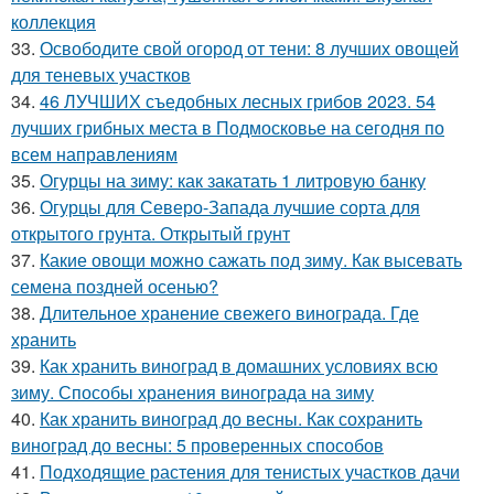
коллекция
33.
Освободите свой огород от тени: 8 лучших овощей
для теневых участков
34.
46 ЛУЧШИХ съедобных лесных грибов 2023. 54
лучших грибных места в Подмосковье на сегодня по
всем направлениям
35.
Огурцы на зиму: как закатать 1 литровую банку
36.
Огурцы для Северо-Запада лучшие сорта для
открытого грунта. Открытый грунт
37.
Какие овощи можно сажать под зиму. Как высевать
семена поздней осенью?
38.
Длительное хранение свежего винограда. Где
хранить
39.
Как хранить виноград в домашних условиях всю
зиму. Способы хранения винограда на зиму
40.
Как хранить виноград до весны. Как сохранить
виноград до весны: 5 проверенных способов
41.
Подходящие растения для тенистых участков дачи