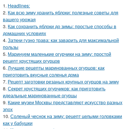
1.
Headlines:
2.
Как всю зиму хранить яблоки: полезные советы для
вашего урожая
3.
Как сохранить яблоки до зимы: простые способы в
домашних условиях
4.
Заткни гузно трава: как заварить для максимальной
пользы
5.
Маринуем маленькие огурчики на зиму: простой
рецепт хрустящих огурцов
6.
Лучшие рецепты маринованных огурцов: как
приготовить вкусные соленья дома
7.
Рецепт заготовки резаных крупных огурцов на зиму
8.
Секрет хрустящих огурчиков: как приготовить
идеальные маринованные огурцы
9.
Какие музеи Москвы представляют искусство разных
эпох
10.
Соленый чеснок на зиму: рецепт целыми головками
как у бабушки