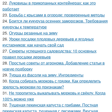
22.
Луковицы в прикопанных контейнерах: как это
работает
23.
Борьба с крысами в огороде: проверенные методы
24.
Боится ли кукуруза осенних заморозков. Требования
кукурузы к температуре
25.
Огурцы резанные на зиму
26.
Уроки посадки плодовых деревьев и ягодных
кустарников: как начать свой сад
27.
Секреты успешного садоводства: 10 основных
правил посадки деревьев
28.
Простые советы от агронома. Добавление статьи в
новую подборку
29.
Турша из фасоли на зиму. Ингредиенты
30.
Когда собирать морковь с грядки. Как определить
зрелость моркови по признакам?
31.
Не торопитесь выкапывать морковь и свёклу. Когда
100% можно уже
32.
Тушеная пекинская капуста с грибами. Постная
пекинская капуста, тушенная с лисичками. Вкусная