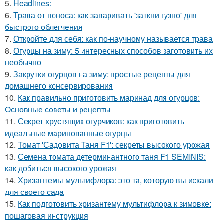
5.
Headlines:
6.
Трава от поноса: как заваривать 'заткни гузно' для
быстрого облегчения
7.
Откройте для себя: как по-научному называется трава
8.
Огурцы на зиму: 5 интересных способов заготовить их
необычно
9.
Закрутки огурцов на зиму: простые рецепты для
домашнего консервирования
10.
Как правильно приготовить маринад для огурцов:
Основные советы и рецепты
11.
Секрет хрустящих огурчиков: как приготовить
идеальные маринованные огурцы
12.
Томат 'Садовита Таня F1': секреты высокого урожая
13.
Семена томата детерминантного таня F1 SEMINIS:
как добиться высокого урожая
14.
Хризантемы мультифлора: это та, которую вы искали
для своего сада
15.
Как подготовить хризантему мультифлора к зимовке:
пошаговая инструкция