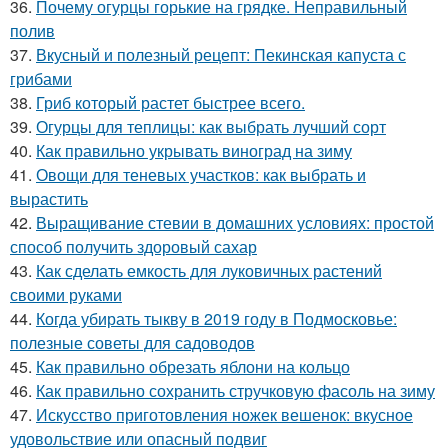
36.
Почему огурцы горькие на грядке. Неправильный
полив
37.
Вкусный и полезный рецепт: Пекинская капуста с
грибами
38.
Гриб который растет быстрее всего.
39.
Огурцы для теплицы: как выбрать лучший сорт
40.
Как правильно укрывать виноград на зиму
41.
Овощи для теневых участков: как выбрать и
вырастить
42.
Выращивание стевии в домашних условиях: простой
способ получить здоровый сахар
43.
Как сделать емкость для луковичных растений
своими руками
44.
Когда убирать тыкву в 2019 году в Подмосковье:
полезные советы для садоводов
45.
Как правильно обрезать яблони на кольцо
46.
Как правильно сохранить стручковую фасоль на зиму
47.
Искусство приготовления ножек вешенок: вкусное
удовольствие или опасный подвиг