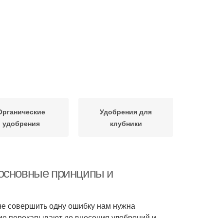
Органические
Удобрения для
удобрения
клубники
 основные принципы и
 не совершить одну ошибку нам нужна
ие перекапывают до внесения удобрений и