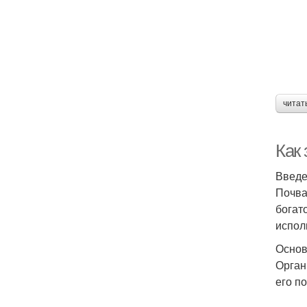
читат
Как 
Введ
Почва
богат
испол
Основ
Орган
его п