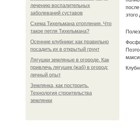
лечению воспалительных
после
заболеваний суставов
этого
Схема Тихельмана отопления. Что
Полез
такое петля Тихельмана?
Фосфо
Осенние клубники: как правильно
Поэто
посадить их в открытый грунт
макси
Лягушки земляные в огороде. Как
Клубн
привлечь лягушек (жаб) в огород:
личный опыт
Землянка, как построить.
Технология строительства
землянки