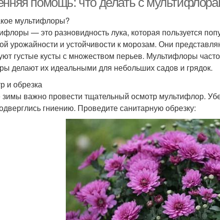
енняя помощь: что делать с мультифлор
акое мультифлоры?
ифлоры — это разновидность лука, которая пользуется поп
ой урожайности и устойчивости к морозам. Они представл
уют густые кусты с множеством перьев. Мультифлоры часто
ры делают их идеальными для небольших садов и грядок.
р и обрезка
 зимы важно провести тщательный осмотр мультифлор. Убед
подверглись гниению. Проведите санитарную обрезку: