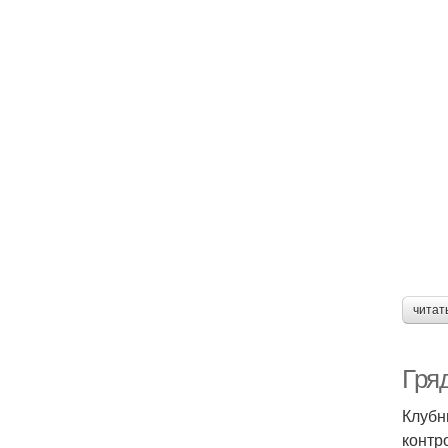
читат
Гря
Клубн
контр