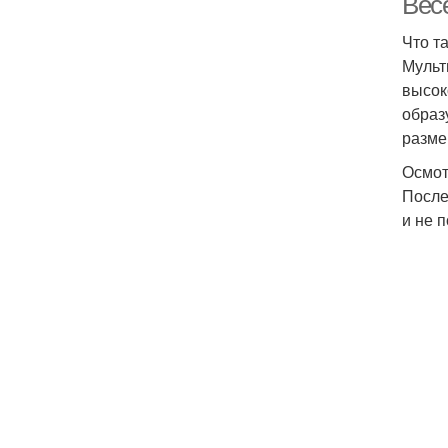
Вес
Что т
Мульт
высок
образ
разме
Осмот
После
и не 