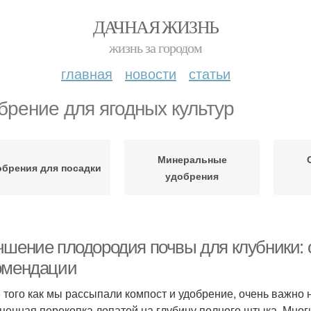
ДАЧНАЯ ЖИЗНЬ
жизнь за городом
главная
новости
статьи
брение для ягодных культур
Минеральные
обрения для посадки
удобрения
чшение плодородия почвы для клубники:
омендации
 того как мы рассыпали компост и удобрение, очень важно
ценная перекопка лопатой на глубину полного штыка. Мног