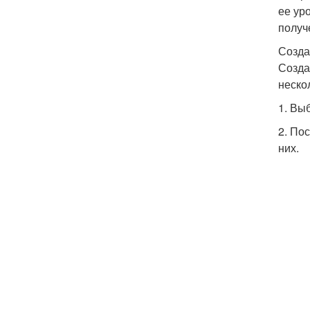
ее ур
получ
Созда
Созда
неско
1. Вы
2. По
них.