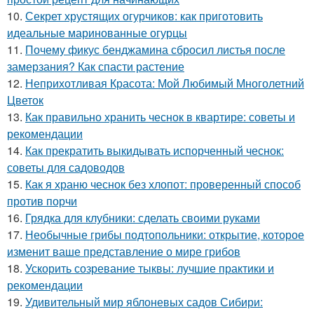
10.
Секрет хрустящих огурчиков: как приготовить
идеальные маринованные огурцы
11.
Почему фикус бенджамина сбросил листья после
замерзания? Как спасти растение
12.
Неприхотливая Красота: Мой Любимый Многолетний
Цветок
13.
Как правильно хранить чеснок в квартире: советы и
рекомендации
14.
Как прекратить выкидывать испорченный чеснок:
советы для садоводов
15.
Как я храню чеснок без хлопот: проверенный способ
против порчи
16.
Грядка для клубники: сделать своими руками
17.
Необычные грибы подтопольники: открытие, которое
изменит ваше представление о мире грибов
18.
Ускорить созревание тыквы: лучшие практики и
рекомендации
19.
Удивительный мир яблоневых садов Сибири: