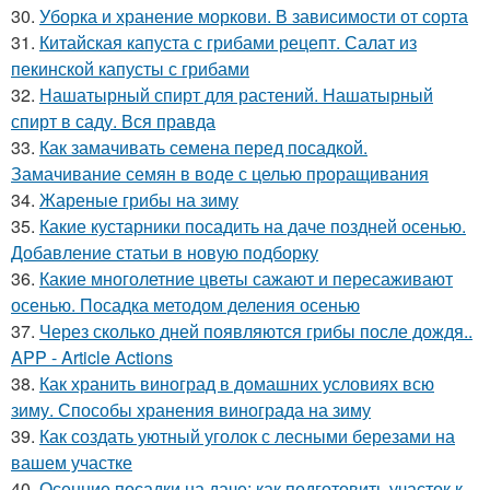
30.
Уборка и хранение моркови. В зависимости от сорта
31.
Китайская капуста с грибами рецепт. Салат из
пекинской капусты с грибами
32.
Нашатырный спирт для растений. Нашатырный
спирт в саду. Вся правда
33.
Как замачивать семена перед посадкой.
Замачивание семян в воде с целью проращивания
34.
Жареные грибы на зиму
35.
Какие кустарники посадить на даче поздней осенью.
Добавление статьи в новую подборку
36.
Какие многолетние цветы сажают и пересаживают
осенью. Посадка методом деления осенью
37.
Через сколько дней появляются грибы после дождя..
APP - Article Actions
38.
Как хранить виноград в домашних условиях всю
зиму. Способы хранения винограда на зиму
39.
Как создать уютный уголок с лесными березами на
вашем участке
40.
Осенние посадки на даче: как подготовить участок к