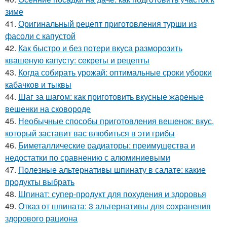
зиме
41.
Оригинальный рецепт приготовления турши из
фасоли с капустой
42.
Как быстро и без потери вкуса разморозить
квашеную капусту: секреты и рецепты
43.
Когда собирать урожай: оптимальные сроки уборки
кабачков и тыквы
44.
Шаг за шагом: как приготовить вкусные жареные
вешенки на сковороде
45.
Необычные способы приготовления вешенок: вкус,
который заставит вас влюбиться в эти грибы
46.
Биметаллические радиаторы: преимущества и
недостатки по сравнению с алюминиевыми
47.
Полезные альтернативы шпинату в салате: какие
продукты выбрать
48.
Шпинат: супер-продукт для похудения и здоровья
49.
Отказ от шпината: 3 альтернативы для сохранения
здорового рациона