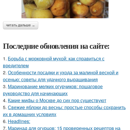
читать дальше →
Последние обновления на сайте:
1.
Борьба с морковной мухой: как справиться с
вредителем
2.
Особенности посадки и ухода за малиной весной и
осенью: советы для удачного выращивания
3.
Маринование мелких огурчиков: пошаговое
руководство для начинающих
4.
Какие мифы о Москве до сих пор существуют
5.
Свежие яблоки до весны: простые способы сохранить
их в домашних условиях
6.
Headlines:
7.
Маринад для огурцов: 15 проверенных рецептов на