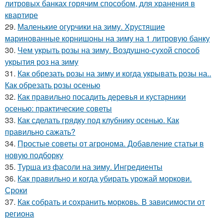
литровых банках горячим способом, для хранения в
квартире
29.
Маленькие огурчики на зиму. Хрустящие
маринованные корнишоны на зиму на 1 литровую банку
30.
Чем укрыть розы на зиму. Воздушно-сухой способ
укрытия роз на зиму
31.
Как обрезать розы на зиму и когда укрывать розы на..
Как обрезать розы осенью
32.
Как правильно посадить деревья и кустарники
осенью: практические советы
33.
Как сделать грядку под клубнику осенью. Как
правильно сажать?
34.
Простые советы от агронома. Добавление статьи в
новую подборку
35.
Турша из фасоли на зиму. Ингредиенты
36.
Как правильно и когда убирать урожай моркови.
Сроки
37.
Как собрать и сохранить морковь. В зависимости от
региона