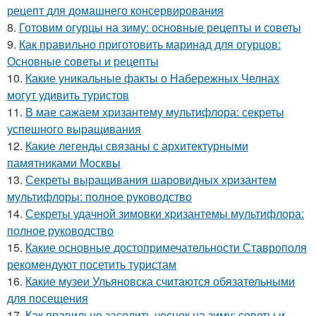
рецепт для домашнего консервирования
8.
Готовим огурцы на зиму: основные рецепты и советы
9.
Как правильно приготовить маринад для огурцов:
Основные советы и рецепты
10.
Какие уникальные факты о Набережных Челнах
могут удивить туристов
11.
В мае сажаем хризантему мультифлора: секреты
успешного выращивания
12.
Какие легенды связаны с архитектурными
памятниками Москвы
13.
Секреты выращивания шаровидных хризантем
мультифлоры: полное руководство
14.
Секреты удачной зимовки хризантемы мультифлора:
полное руководство
15.
Какие основные достопримечательности Ставрополя
рекомендуют посетить туристам
16.
Какие музеи Ульяновска считаются обязательными
для посещения
17.
Как правильно засолить чеснок на зиму: советы и