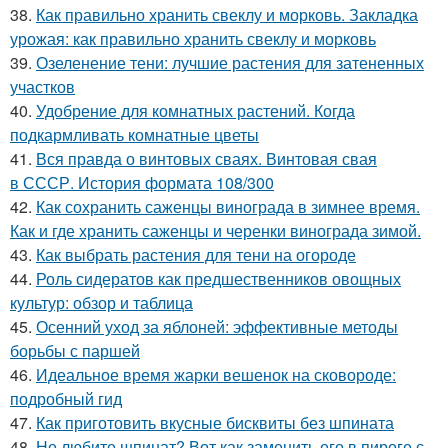
38.
Как правильно хранить свеклу и морковь. Закладка
урожая: как правильно хранить свеклу и морковь
39.
Озеленение тени: лучшие растения для затененных
участков
40.
Удобрение для комнатных растений. Когда
подкармливать комнатные цветы
41.
Вся правда о винтовых сваях. Винтовая свая
в СССР. История формата 108/300
42.
Как сохранить саженцы винограда в зимнее время.
Как и где хранить саженцы и черенки винограда зимой.
43.
Как выбрать растения для тени на огороде
44.
Роль сидератов как предшественников овощных
культур: обзор и таблица
45.
Осенний уход за яблоней: эффективные методы
борьбы с паршей
46.
Идеальное время жарки вешенок на сковороде:
подробный гид
47.
Как приготовить вкусные бисквиты без шпината
48.
Не любите шпинат? Вот как заменить его в пироге с