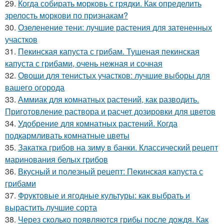
29.
Когда собирать морковь с грядки. Как определить
зрелость моркови по признакам?
30.
Озеленение тени: лучшие растения для затененных
участков
31.
Пекинская капуста с грибам. Тушеная пекинская
капуста с грибами, очень нежная и сочная
32.
Овощи для тенистых участков: лучшие выборы для
вашего огорода
33.
Аммиак для комнатных растений, как разводить.
Приготовление раствора и расчет дозировки для цветов
34.
Удобрение для комнатных растений. Когда
подкармливать комнатные цветы
35.
Закатка грибов на зиму в банки. Классический рецепт
маринования белых грибов
36.
Вкусный и полезный рецепт: Пекинская капуста с
грибами
37.
Фруктовые и ягодные культуры: как выбрать и
вырастить лучшие сорта
38.
Через сколько появляются грибы после дождя. Как