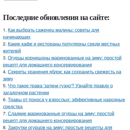
Последние обновления на сайте:
1.
Как выбрать саженец малины: советы для
начинающих
2.
Какие кафе и рестораны популярны среди местных
жителей
3.
Огурцы корнишоны маринованные на зиму: простой
рецепт для домашнего консервирования
4.
Секреты хранения яблок: как сохранить свежесть на
зиму
5.
Что такое трава 'заткни гузно'? Узнайте правду о
загадочном растении
6.
Травы от поноса у взрослых: эффективные народные
средства
7.
Сладкие маринованные огурцы на зиму: простой
рецепт для домашнего консервирования
8.
Закрутки огурцов на зиму: простые рецепты для