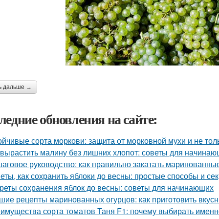
ь дальше →
ледние обновления на сайте:
ойчивые сорта моркови: защита от морковной мухи и не тол
 вырастить малину без лишних хлопот: советы для начина
аговое руководство: как правильно закатать маринованные
еты, как сохранить яблоки до весны: простые способы и се
реты сохранения яблок до весны: советы для начинающих
шие рецепты маринованных огурцов: как приготовить вкус
имущества сорта томатов Таня F1: почему выбирать именн