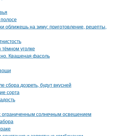
вья
 полосе
ки оближешь на зиму: приготовление, рецепты,
тнистость
в тёмном уголке
сно. Квашеная фасоль
овощи
е сбора дозреть, будут вкусней
ие сорта
ладость
а с ограниченным солнечным освещением
забора
мраке
е сочетания и запретные комбинации