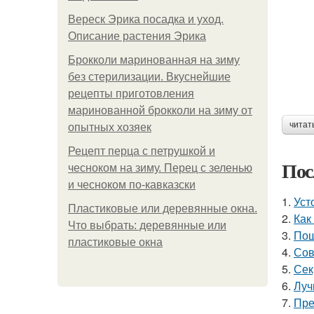
Вереск Эрика посадка и уход.
Описание растения Эрика
Брокколи маринованная на зиму
без стерилизации. Вкуснейшие
рецепты приготовления
маринованной брокколи на зиму от
читат
опытных хозяек
Рецепт перца с петрушкой и
Пос
чесноком на зиму. Перец с зеленью
и чесноком по-кавказски
1.
Уст
Пластиковые или деревянные окна.
2.
Как
Что выбрать: деревянные или
3.
Пош
пластиковые окна
4.
Сов
5.
Сек
6.
Луч
7.
Пре