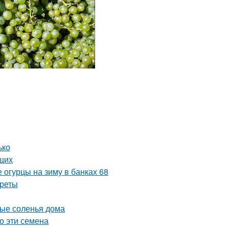
ько
ющих
 огурцы на зиму в банках 68
креты
ные соленья дома
о эти семена