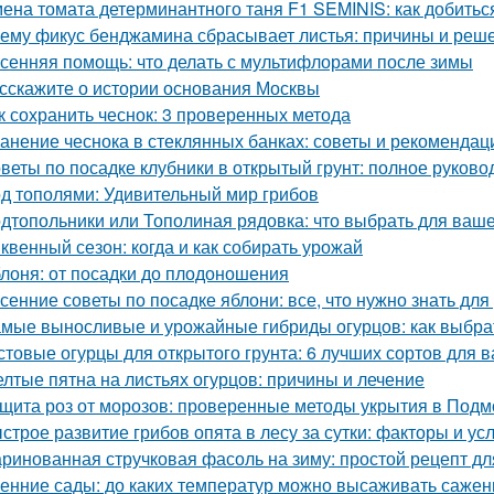
ена томата детерминантного таня F1 SEMINIS: как добитьс
ему фикус бенджамина сбрасывает листья: причины и реш
сенняя помощь: что делать с мультифлорами после зимы
сскажите о истории основания Москвы
к сохранить чеснок: 3 проверенных метода
анение чеснока в стеклянных банках: советы и рекомендац
веты по посадке клубники в открытый грунт: полное руково
д тополями: Удивительный мир грибов
дтопольники или Тополиная рядовка: что выбрать для ваше
квенный сезон: когда и как собирать урожай
лоня: от посадки до плодоношения
сенние советы по посадке яблони: все, что нужно знать д
мые выносливые и урожайные гибриды огурцов: как выбрат
стовые огурцы для открытого грунта: 6 лучших сортов для 
лтые пятна на листьях огурцов: причины и лечение
щита роз от морозов: проверенные методы укрытия в Подм
строе развитие грибов опята в лесу за сутки: факторы и ус
ринованная стручковая фасоль на зиму: простой рецепт дл
енние сады: до каких температур можно высаживать саже