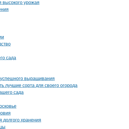
я высокого урожая
ения
ии
дство
го сада
ля успешного выращивания
ь лучшие сорта для своего огорода
вашего сада
осковье
ловия
я долгого хранения
нцы