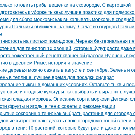
олько готовить грибы вешенки на сковороде. С картошкой
дготовьтесь к уборке тыквы: лучшие практики для подмоско
емя для сбора моркови: как выкапывать морковь в средней
урцы Пальчики оближешь на зиму. Салат из огурцов Пальчи
ы
тнистость на листьях помидоров. Черная бактериальная пя
стения для тени: топ 10 овощей, которые будут расти даже 
осто божественный рецепт квашеной фасоли Ну очень вку
тио в древнем Риме: история и значение
кие деревья можно сажать в августе и сентябре. Зелень и 
ень в теплице: лучшее время для посадки сидерат
зревание тыквы в домашних условиях. Оставьте тыквы посл
уктовые и ягодные культуры: как выбрать и вырастить лучш
тская сладкая морковь. Описание сорта моркови Детская с
сти фрукты и ягоды в тени: советы и рекомендации
рытые сокровища тени: как выбрать растения для огород
довые хитрости: как сделать свою огородную зоной в тени 
ород в тени: 10 растений, которые будут расти даже в полу
к правильно сочетать арбуз с другими продуктами: полезны