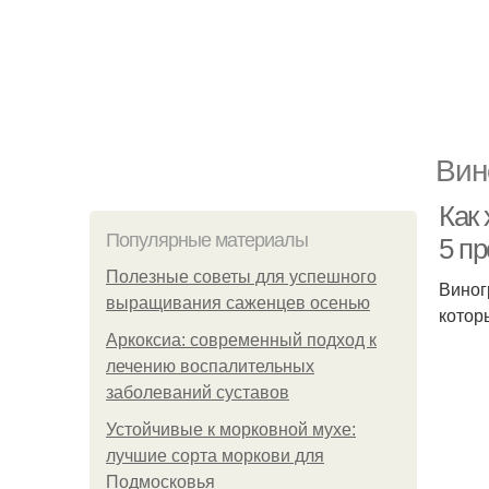
Вин
Как 
Популярные материалы
5 п
Полезные советы для успешного
Виног
выращивания саженцев осенью
котор
Аркоксиа: современный подход к
лечению воспалительных
заболеваний суставов
Устойчивые к морковной мухе:
лучшие сорта моркови для
Подмосковья