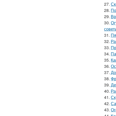
27.
Ск
28.
По
29.
Вр
30.
Ог
совет
31.
Пя
32.
Ра
33.
Пр
34.
Па
35.
Ка
36.
Ос
37.
До
38.
Фр
39.
Де
40.
Ра
41.
Ск
42.
Са
43.
Ог
44.
Ка