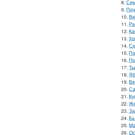
8.
Сем
9.
Поч
10.
Ве
11.
Ра
12.
Ка
13.
Хр
14.
Со
15.
По
16.
По
17.
Ты
18.
Яб
19.
Ве
20.
Са
21.
Ку
22.
Же
23.
За
24.
Бы
25.
Ма
26.
Ос