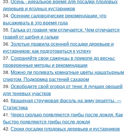
33.
Осень - идеальное время для посадки плодовых
деревьев и ягодных кустарников
34.
Осенние садоводческие рекомендации: что
высаживать в это время года
35.
Галька от гравия чем отличается. Чем отличается
гравий от щебня и гальки
36.
Золотые правила осенней посадки деревьев и
кустарников: как подготовиться к успеху
37.
Сохраняйте свои саженцы в прикопе до весны:
проверенные методы и рекомендации
38.
Можно ли поливать комнатные цветы нашатырным
спиртом. Подкормка растений сахаром
39.
Освободите свой огород от тени: 8 лучших овощей
для теневых участков
40.
Квашеная стручковая фасоль на зиму рецепты. —
Статистика
41.
Через сколько появляются грибы после дождя. Как
быстро появляются грибы после дождя
42.
Сроки посадки плодовых деревьев и кустарников