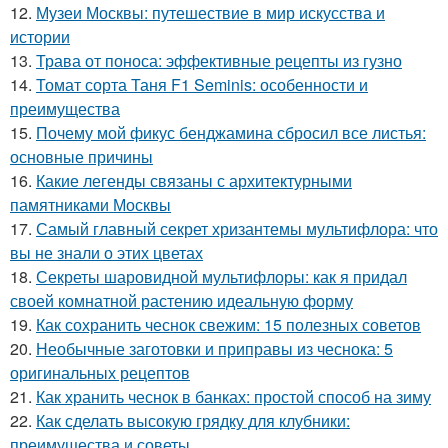
12.
Музеи Москвы: путешествие в мир искусства и
истории
13.
Трава от поноса: эффективные рецепты из гузно
14.
Томат сорта Таня F1 Seminis: особенности и
преимущества
15.
Почему мой фикус бенджамина сбросил все листья:
основные причины
16.
Какие легенды связаны с архитектурными
памятниками Москвы
17.
Самый главный секрет хризантемы мультифлора: что
вы не знали о этих цветах
18.
Секреты шаровидной мультифлоры: как я придал
своей комнатной растению идеальную форму
19.
Как сохранить чеснок свежим: 15 полезных советов
20.
Необычные заготовки и приправы из чеснока: 5
оригинальных рецептов
21.
Как хранить чеснок в банках: простой способ на зиму
22.
Как сделать высокую грядку для клубники:
преимущества и советы