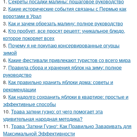
1.
Секреты посадки малины: пошаговое руководство
2.
Какие исторические события связаны с Пермью как
воротами в Урал
3.
Как и зачем обрезать малину: полное руководство
4.
Кто пробует, все просят рецепт: уникальное блюдо,
которое покоряет всех
5.
Почему я не покупаю консервированные огурцы
зимой
6.
Какие фестивали привлекают туристов со всего мира
7.
Правила сбора и хранения яблок на зиму: полное
руководство
8.
Как правильно хранить яблоки дома: советы и
рекомендации
9.
Как надолго сохранить яблоки в квартире: простые и
эффективные способы
10.
Трава заткни гузно: от чего помогает эта
удивительная народная методика?
11.
Трава 'Заткни Гузно': Как Правильно Заваривать для
Максимальной Эффективности