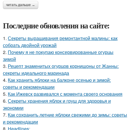
читать дальше →
Последние обновления на сайте:
1.
Секреты выращивания ремонтантной малины: как
собрать двойной урожай
2.
Почему я не покупаю консервированные огурцы
зимой
3.
Рецепт знаменитых огурцов корнишоны от Жанны:
секреты идеального маринада
4.
Как хранить яблоки на балконе осенью и зимой:
советы и рекомендации
5.
Как Ижевск развивался с момента своего основания
6.
Секреты хранения яблок и груш для здоровья и
экономии
7.
Как сохранить летние яблоки свежими до зимы: советы
и рекомендации
8.
Headlines: