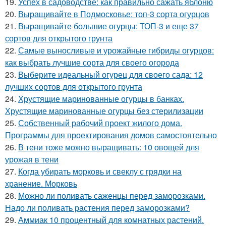
19.
Успех в садоводстве: как правильно сажать яблоню
20.
Выращивайте в Подмосковье: топ-3 сорта огурцов
21.
Выращивайте большие огурцы: ТОП-3 и еще 37
сортов для открытого грунта
22.
Самые выносливые и урожайные гибриды огурцов:
как выбрать лучшие сорта для своего огорода
23.
Выберите идеальный огурец для своего сада: 12
лучших сортов для открытого грунта
24.
Хрустящие маринованные огурцы в банках.
Хрустящие маринованные огурцы без стерилизации
25.
Собственный рабочий проект жилого дома.
Программы для проектирования домов самостоятельно
26.
В тени тоже можно выращивать: 10 овощей для
урожая в тени
27.
Когда убирать морковь и свеклу с грядки на
хранение. Морковь
28.
Можно ли поливать саженцы перед заморозками.
Надо ли поливать растения перед заморозками?
29.
Аммиак 10 процентный для комнатных растений.