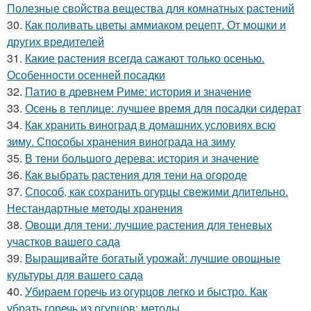
Полезные свойства вещества для комнатных растений
30.
Как поливать цветы аммиаком рецепт. От мошки и
других вредителей
31.
Какие растения всегда сажают только осенью.
Особенности осенней посадки
32.
Патио в древнем Риме: история и значение
33.
Осень в теплице: лучшее время для посадки сидерат
34.
Как хранить виноград в домашних условиях всю
зиму. Способы хранения винограда на зиму
35.
В тени большого дерева: история и значение
36.
Как выбрать растения для тени на огороде
37.
Способ, как сохранить огурцы свежими длительно.
Нестандартные методы хранения
38.
Овощи для тени: лучшие растения для теневых
участков вашего сада
39.
Выращивайте богатый урожай: лучшие овощные
культуры для вашего сада
40.
Убираем горечь из огурцов легко и быстро. Как
убрать горечь из огурцов: методы