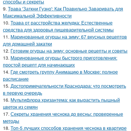
способы и секреты
9.
Трава 'Заткни Гузно': Как Правильно Заваривать для
Максимальной Эффективности
10.
Трава от расстройства желудка: Естественные
средства для здоровья пищеварительной системы
11.
Маринованные огурцы на зиму: 67 вкусных рецептов
для домашней закатки
12.
Готовим огурцы на зиму: основные рецепты и советы
13.
Маринованные огурцы быстрого приготовления:
простой рецепт для начинающих
14.
Где смотреть группу Анимацию в Москве: полное
расписание
15.
Достопримечательности Краснодара: что посмотреть
в первую очередь
16.
Мультифлора хризантема: как вырастить пышный
цветок из семян
17.
Секреты хранения чеснока до весны: проверенные
методы
18.
Топ-5 лучших способов хранения чеснока в квартире