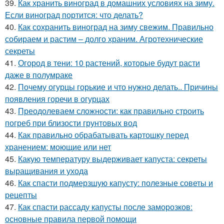
39.
Как хранить виноград в домашних условиях на зиму.
Если виноград портится: что делать?
40.
Как сохранить виноград на зиму свежим. Правильно
собираем и растим – долго храним. Агротехнические
секреты
41.
Огород в тени: 10 растений, которые будут расти
даже в полумраке
42.
Почему огурцы горькие и что нужно делать.. Причины
появления горечи в огурцах
43.
Преодолеваем сложности: как правильно строить
погреб при близости грунтовых вод
44.
Как правильно обрабатывать картошку перед
хранением: моющие или нет
45.
Какую температуру выдерживает капуста: секреты
выращивания и ухода
46.
Как спасти подмерзшую капусту: полезные советы и
рецепты
47.
Как спасти рассаду капусты после заморозков:
основные правила первой помощи