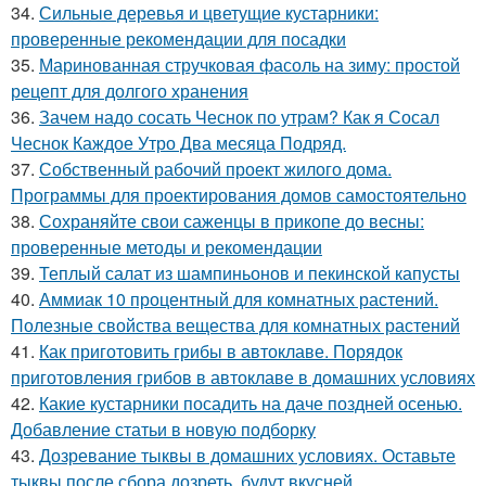
34.
Сильные деревья и цветущие кустарники:
проверенные рекомендации для посадки
35.
Маринованная стручковая фасоль на зиму: простой
рецепт для долгого хранения
36.
Зачем надо сосать Чеснок по утрам? Как я Сосал
Чеснок Каждое Утро Два месяца Подряд.
37.
Собственный рабочий проект жилого дома.
Программы для проектирования домов самостоятельно
38.
Сохраняйте свои саженцы в прикопе до весны:
проверенные методы и рекомендации
39.
Теплый салат из шампиньонов и пекинской капусты
40.
Аммиак 10 процентный для комнатных растений.
Полезные свойства вещества для комнатных растений
41.
Как приготовить грибы в автоклаве. Порядок
приготовления грибов в автоклаве в домашних условиях
42.
Какие кустарники посадить на даче поздней осенью.
Добавление статьи в новую подборку
43.
Дозревание тыквы в домашних условиях. Оставьте
тыквы после сбора дозреть, будут вкусней