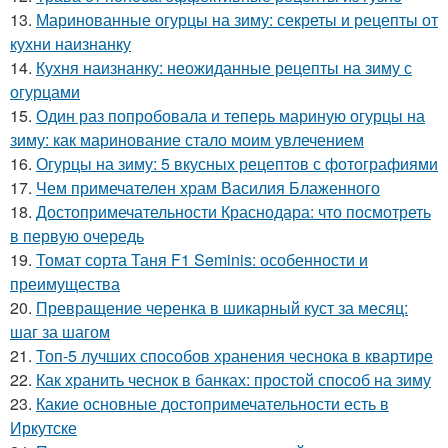
13.
Маринованные огурцы на зиму: секреты и рецепты от
кухни наизнанку
14.
Кухня наизнанку: неожиданные рецепты на зиму с
огурцами
15.
Один раз попробовала и теперь мариную огурцы на
зиму: как маринование стало моим увлечением
16.
Огурцы на зиму: 5 вкусных рецептов с фотографиями
17.
Чем примечателен храм Василия Блаженного
18.
Достопримечательности Краснодара: что посмотреть
в первую очередь
19.
Томат сорта Таня F1 Seminis: особенности и
преимущества
20.
Превращение черенка в шикарный куст за месяц:
шаг за шагом
21.
Топ-5 лучших способов хранения чеснока в квартире
22.
Как хранить чеснок в банках: простой способ на зиму
23.
Какие основные достопримечательности есть в
Иркутске