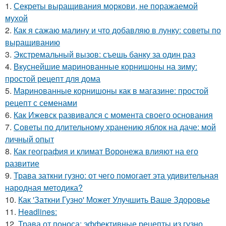
1.
Секреты выращивания моркови, не поражаемой
мухой
2.
Как я сажаю малину и что добавляю в лунку: советы по
выращиванию
3.
Экстремальный вызов: съешь банку за один раз
4.
Вкуснейшие маринованные корнишоны на зиму:
простой рецепт для дома
5.
Маринованные корнишоны как в магазине: простой
рецепт с семенами
6.
Как Ижевск развивался с момента своего основания
7.
Советы по длительному хранению яблок на даче: мой
личный опыт
8.
Как география и климат Воронежа влияют на его
развитие
9.
Трава заткни гузно: от чего помогает эта удивительная
народная методика?
10.
Как 'Заткни Гузно' Может Улучшить Ваше Здоровье
11.
Headlines:
12.
Трава от поноса: эффективные рецепты из гузно