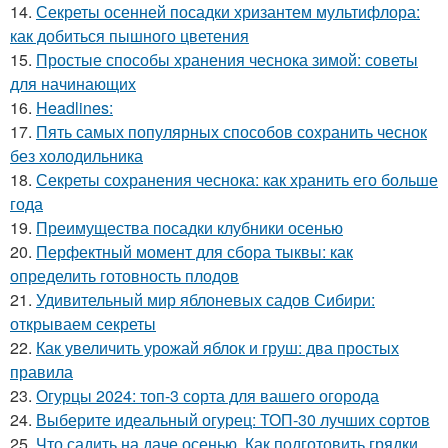
14.
Секреты осенней посадки хризантем мультифлора:
как добиться пышного цветения
15.
Простые способы хранения чеснока зимой: советы
для начинающих
16.
Headlines:
17.
Пять самых популярных способов сохранить чеснок
без холодильника
18.
Секреты сохранения чеснока: как хранить его больше
года
19.
Преимущества посадки клубники осенью
20.
Перфектный момент для сбора тыквы: как
определить готовность плодов
21.
Удивительный мир яблоневых садов Сибири:
открываем секреты
22.
Как увеличить урожай яблок и груш: два простых
правила
23.
Огурцы 2024: топ-3 сорта для вашего огорода
24.
Выберите идеальный огурец: ТОП-30 лучших сортов
25.
Что садить на даче осенью. Как подготовить грядки