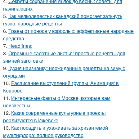
4.
Секреты сохранения яблок до весны: советы для
начинающих
5.
Как мелколепестник канадский помогает заткнуть
гузно: народные рецепты
6.
Травы от поноса у взрослых: эффективные народные
средства
7.
Headlines:
8.
Огромные салатные листья: простые рецепты для
зимней заготовки
9.
Кухня наизнанку: неожиданные рецепты на зиму с
огурцами
10.
Расписание выступлений группы 'Анимация' в
Коврове
11.
Интересные факты о Москве, которые вам
неизвестны
12.
Какие современные культурные проекты
реализуются в Ижевске
13.
Как посадить и ухаживать за хризантемой
мультифлора: полное руководство