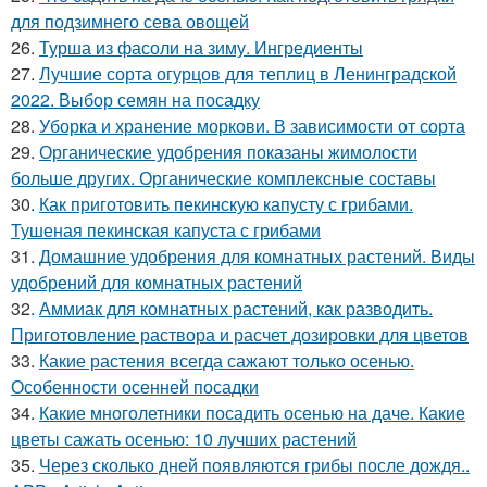
для подзимнего сева овощей
26.
Турша из фасоли на зиму. Ингредиенты
27.
Лучшие сорта огурцов для теплиц в Ленинградской
2022. Выбор семян на посадку
28.
Уборка и хранение моркови. В зависимости от сорта
29.
Органические удобрения показаны жимолости
больше других. Органические комплексные составы
30.
Как приготовить пекинскую капусту с грибами.
Тушеная пекинская капуста с грибами
31.
Домашние удобрения для комнатных растений. Виды
удобрений для комнатных растений
32.
Аммиак для комнатных растений, как разводить.
Приготовление раствора и расчет дозировки для цветов
33.
Какие растения всегда сажают только осенью.
Особенности осенней посадки
34.
Какие многолетники посадить осенью на даче. Какие
цветы сажать осенью: 10 лучших растений
35.
Через сколько дней появляются грибы после дождя..