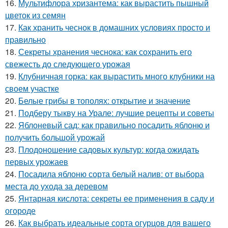
16.
Мультифлора хризантема: как вырастить пышный
цветок из семян
17.
Как хранить чеснок в домашних условиях просто и
правильно
18.
Секреты хранения чеснока: как сохранить его
свежесть до следующего урожая
19.
Клубничная горка: как вырастить много клубники на
своем участке
20.
Белые грибы в тополях: открытие и значение
21.
Подберу тыкву на Урале: лучшие рецепты и советы
22.
Яблоневый сад: как правильно посадить яблоню и
получить большой урожай
23.
Плодоношение садовых культур: когда ожидать
первых урожаев
24.
Посадила яблоню сорта белый налив: от выбора
места до ухода за деревом
25.
Янтарная кислота: секреты ее применения в саду и
огороде
26.
Как выбрать идеальные сорта огурцов для вашего