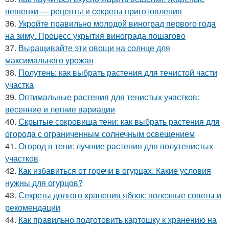
вешенки — рецепты и секреты приготовления
36.
Укройте правильно молодой виноград первого года
на зиму. Процесс укрытия винограда пошагово
37.
Выращивайте эти овощи на солнце для
максимального урожая
38.
Полутень: как выбрать растения для тенистой части
участка
39.
Оптимальные растения для тенистых участков:
весенние и летние вариации
40.
Скрытые сокровища тени: как выбрать растения для
огорода с ограниченным солнечным освещением
41.
Огород в тени: лучшие растения для полутенистых
участков
42.
Как избавиться от горечи в огурцах. Какие условия
нужны для огурцов?
43.
Секреты долгого хранения яблок: полезные советы и
рекомендации
44.
Как правильно подготовить картошку к хранению на