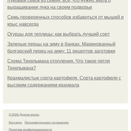
Луковый севок из семян: все, что нужно знать о
выращивании лука на своем подворье
Семь проверенных способов избавиться от мышей и
крыс навсегда
Огурцы для теплицы: как выбрать лучший сорт
Зеленые перцы на зиму в банках. Маринованный
болгарский перец на зиму: 11 рецептов заготовки
Схема Тихельмана отопления. Что такое петля
Тихельмана?
Крахмалистые сорта картофеля. Сорта картофеля с
высоким содержанием крахмала
© 2026 Дачная жизнь
Контакты
Пользовательское соглашение
Политика конфидециальности