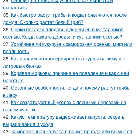
34.
Овощи для тенистых участков: как выбрать и
вырастить
35.
Как быстро растут грибы и когда появляются после
дождя. Сколько растет белый гриб?
36.
Сроки посадки плодовых деревьев и кустарников
осенью. Когда сажать деревья и кустарники осенью?
37.
Устойчива ли кукуруза к заморозкам осенью: миф или
реальность
38.
Как правильно консервировать огурцы на зиму в 1-
литровых банках
39.
Корявая морковь: причина ее появления и как с ней
бороться
40.
Сезонные особенности: когда и почему растут грибы
в лесу
41.
Как создать уютный уголок с лесными березами на
вашем участке
42.
Какую температуру выдерживает капуста: секреты
выращивания и ухода
43.
Замороженная капуста в бочке: правда или вымысел