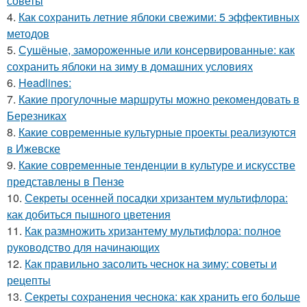
советы
4.
Как сохранить летние яблоки свежими: 5 эффективных
методов
5.
Сушёные, замороженные или консервированные: как
сохранить яблоки на зиму в домашних условиях
6.
Headlines:
7.
Какие прогулочные маршруты можно рекомендовать в
Березниках
8.
Какие современные культурные проекты реализуются
в Ижевске
9.
Какие современные тенденции в культуре и искусстве
представлены в Пензе
10.
Секреты осенней посадки хризантем мультифлора:
как добиться пышного цветения
11.
Как размножить хризантему мультифлора: полное
руководство для начинающих
12.
Как правильно засолить чеснок на зиму: советы и
рецепты
13.
Секреты сохранения чеснока: как хранить его больше