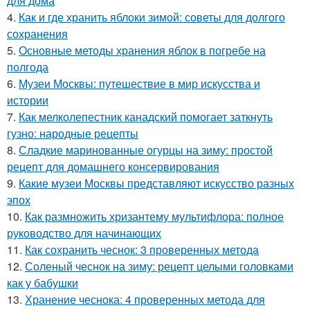
для дома
4.
Как и где хранить яблоки зимой: советы для долгого
сохранения
5.
Основные методы хранения яблок в погребе на
полгода
6.
Музеи Москвы: путешествие в мир искусства и
истории
7.
Как мелколепестник канадский помогает заткнуть
гузно: народные рецепты
8.
Сладкие маринованные огурцы на зиму: простой
рецепт для домашнего консервирования
9.
Какие музеи Москвы представляют искусство разных
эпох
10.
Как размножить хризантему мультифлора: полное
руководство для начинающих
11.
Как сохранить чеснок: 3 проверенных метода
12.
Соленый чеснок на зиму: рецепт целыми головками
как у бабушки
13.
Хранение чеснока: 4 проверенных метода для