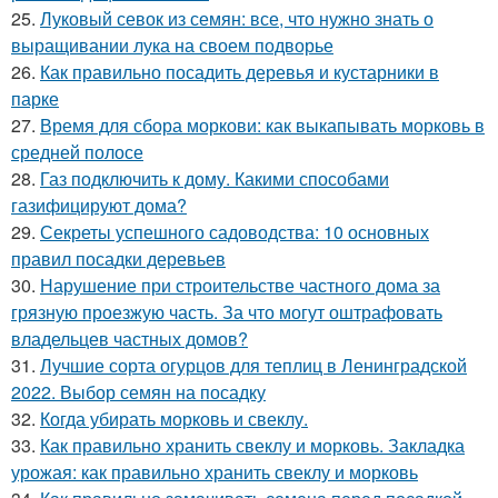
25.
Луковый севок из семян: все, что нужно знать о
выращивании лука на своем подворье
26.
Как правильно посадить деревья и кустарники в
парке
27.
Время для сбора моркови: как выкапывать морковь в
средней полосе
28.
Газ подключить к дому. Какими способами
газифицируют дома?
29.
Секреты успешного садоводства: 10 основных
правил посадки деревьев
30.
Нарушение при строительстве частного дома за
грязную проезжую часть. За что могут оштрафовать
владельцев частных домов?
31.
Лучшие сорта огурцов для теплиц в Ленинградской
2022. Выбор семян на посадку
32.
Когда убирать морковь и свеклу.
33.
Как правильно хранить свеклу и морковь. Закладка
урожая: как правильно хранить свеклу и морковь