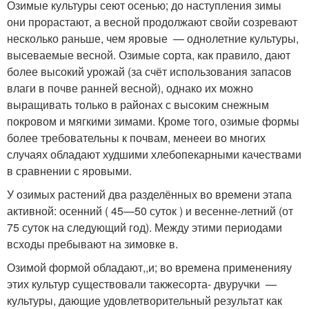
Озимые культуры сеют осенью; до наступления зимы
они прорастают, а весной продолжают свойи созревают
несколько раньше, чем яровые — однолетние культуры,
высеваемые весной. Озимые сорта, как правило, дают
более высокий урожай (за счёт использования запасов
влаги в почве ранней весной), однако их можно
выращивать только в районах с высоким снежным
покровом и мягкими зимами. Кроме того, озимые формы
более требовательны к почвам, менееи во многих
случаях обладают худшими хлебопекарными качествами
в сравнении с яровыми.
У озимых растений два разделённых во времени этапа
активной: осенний ( 45—50 суток ) и весенне-летний (от
75 суток на следующий год). Между этими периодами
всходы пребывают на зимовке в.
Озимой формой обладают,,и; во времена примененияу
этих культур существовали такжесорта- двуручки —
культуры, дающие удовлетворительный результат как