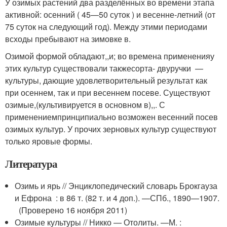
У озимых растений два разделённых во времени этапа
активной: осенний ( 45—50 суток ) и весенне-летний (от
75 суток на следующий год). Между этими периодами
всходы пребывают на зимовке в.
Озимой формой обладают,,и; во времена примененияу
этих культур существовали такжесорта- двуручки —
культуры, дающие удовлетворительный результат как
при осеннем, так и при весеннем посеве. Существуют
озимые,(культивируется в основном в),,. С
применениемпринципиально возможен весенний посев
озимых культур. У прочих зерновых культур существуют
только яровые формы.
Литература
Озимь и ярь // Энциклопедический словарь Брокгауза
и Ефрона : в 86 т. (82 т. и 4 доп.). —
СПб.
, 1890—1907.
(Проверено 16 ноября 2011)
Озимые культуры // Никко — Отолиты. —
М.
: