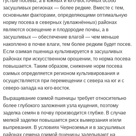
густые посевы, а в южных и юго-восточных особо
засушливых регионах — более редкие. Вместе с тем,
основными факторами, определяющими оптимальную
норму посева в северных (увлажнённых) районах
являются освещение и плодородие почвы, а в
засушливых — обеспечение влагой — чем меньше
накоплено в почве влаги, тем более редким будет посев.
Если озимая пшеница культивируется в засушливых
районах при искусственном орошении, то норма посева
повышается. Таким образом, снижение норм посева
озимых определяется регионом культивирования и
осуществляется при перемещении с севера на юг и с
северо-запада на юго-восток
.
Выращивание озимой пшеницы требует относительно
более глубокого заложения узла кущения, поэтому
заделка семян в почву производится глубже. В случае
мелкой заделки повышается риск вымерзания и/или
выпревания. В условиях Черноземья и в засушливых
районах семена озимой пшеницы заделывают на