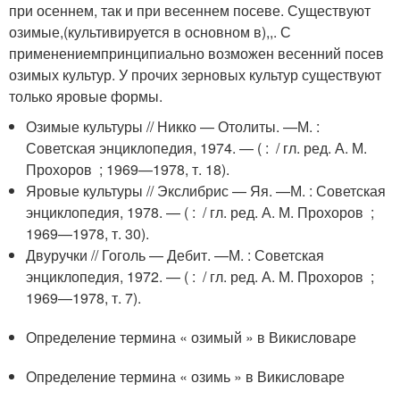
при осеннем, так и при весеннем посеве. Существуют
озимые,(культивируется в основном в),,. С
применениемпринципиально возможен весенний посев
озимых культур. У прочих зерновых культур существуют
только яровые формы.
Озимые культуры // Никко — Отолиты. —
М.
:
Советская энциклопедия, 1974. — ( : / гл. ред. А. М.
Прохоров ; 1969—1978, т. 18).
Яровые культуры // Экслибрис — Яя. —
М.
: Советская
энциклопедия, 1978. — ( : / гл. ред. А. М. Прохоров ;
1969—1978, т. 30).
Двуручки // Гоголь — Дебит. —
М.
: Советская
энциклопедия, 1972. — ( : / гл. ред. А. М. Прохоров ;
1969—1978, т. 7).
Определение термина « озимый » в Викисловаре
Определение термина « озимь » в Викисловаре