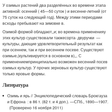
У озимых растений два разделённых во времени этапа
активной: осенний ( 45—50 суток ) и весенне-летний (от
75 суток на следующий год). Между этими периодами
всходы пребывают на зимовке в.
Озимой формой обладают,,и; во времена примененияу
этих культур существовали такжесорта- двуручки —
культуры, дающие удовлетворительный результат как
при осеннем, так и при весеннем посеве. Существуют
озимые,(культивируется в основном в),,. С
применениемпринципиально возможен весенний посев
озимых культур. У прочих зерновых культур существуют
только яровые формы.
Литература
Озимь и ярь // Энциклопедический словарь Брокгауза
и Ефрона : в 86 т. (82 т. и 4 доп.). —
СПб.
, 1890—1907.
(Проверено 16 ноября 2011)