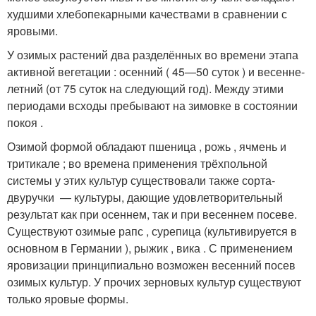
худшими хлебопекарными качествами в сравнении с
яровыми.
У озимых растений два разделённых во времени этапа
активной вегетации : осенний ( 45—50 суток ) и весенне-
летний (от 75 суток на следующий год). Между этими
периодами всходы пребывают на зимовке в состоянии
покоя .
Озимой формой обладают пшеница , рожь , ячмень и
тритикале ; во времена применения трёхпольной
системы у этих культур существовали также сорта-
двуручки — культуры, дающие удовлетворительный
результат как при осеннем, так и при весеннем посеве.
Существуют озимые рапс , сурепица (культивируется в
основном в Германии ), рыжик , вика . С применением
яровизации принципиально возможен весенний посев
озимых культур. У прочих зерновых культур существуют
только яровые формы.