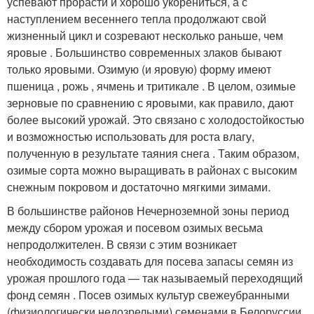
успевают прорасти и хорошо укорениться, а с
наступлением весеннего тепла продолжают свой
жизненный цикл и созревают несколько раньше, чем
яровые . Большинство современных злаков бывают
только яровыми. Озимую (и яровую) форму имеют
пшеница , рожь , ячмень и тритикале . В целом, озимые
зерновые по сравнению с яровыми, как правило, дают
более высокий урожай. Это связано с холодостойкостью
и возможностью использовать для роста влагу,
полученную в результате таяния снега . Таким образом,
озимые сорта можно выращивать в районах с высоким
снежным покровом и достаточно мягкими зимами.
В большинстве районов Нечерноземной зоны период
между сбором урожая и посевом озимых весьма
непродолжителен. В связи с этим возникает
необходимость создавать для посева запасы семян из
урожая прошлого года — так называемый переходящий
фонд семян . Посев озимых культур свежеубранными
(физиологически недозрелыми) семенами в Белоруссии ,