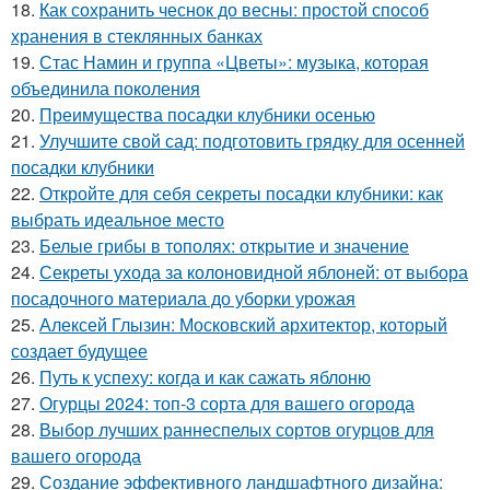
18.
Как сохранить чеснок до весны: простой способ
хранения в стеклянных банках
19.
Стас Намин и группа «Цветы»: музыка, которая
объединила поколения
20.
Преимущества посадки клубники осенью
21.
Улучшите свой сад: подготовить грядку для осенней
посадки клубники
22.
Откройте для себя секреты посадки клубники: как
выбрать идеальное место
23.
Белые грибы в тополях: открытие и значение
24.
Секреты ухода за колоновидной яблоней: от выбора
посадочного материала до уборки урожая
25.
Алексей Глызин: Московский архитектор, который
создает будущее
26.
Путь к успеху: когда и как сажать яблоню
27.
Огурцы 2024: топ-3 сорта для вашего огорода
28.
Выбор лучших раннеспелых сортов огурцов для
вашего огорода
29.
Создание эффективного ландшафтного дизайна: