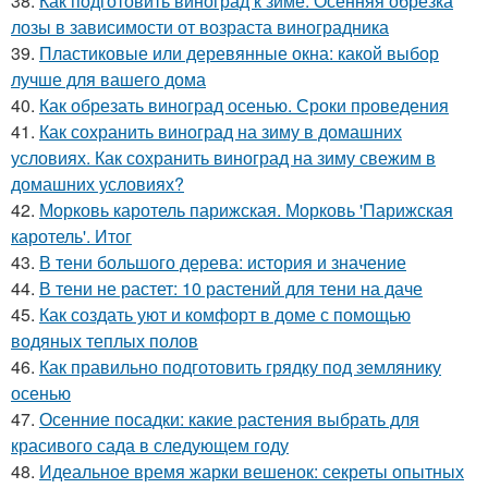
38.
Как подготовить виноград к зиме. Осенняя обрезка
лозы в зависимости от возраста виноградника
39.
Пластиковые или деревянные окна: какой выбор
лучше для вашего дома
40.
Как обрезать виноград осенью. Сроки проведения
41.
Как сохранить виноград на зиму в домашних
условиях. Как сохранить виноград на зиму свежим в
домашних условиях?
42.
Морковь каротель парижская. Морковь 'Парижская
каротель'. Итог
43.
В тени большого дерева: история и значение
44.
В тени не растет: 10 растений для тени на даче
45.
Как создать уют и комфорт в доме с помощью
водяных теплых полов
46.
Как правильно подготовить грядку под землянику
осенью
47.
Осенние посадки: какие растения выбрать для
красивого сада в следующем году
48.
Идеальное время жарки вешенок: секреты опытных