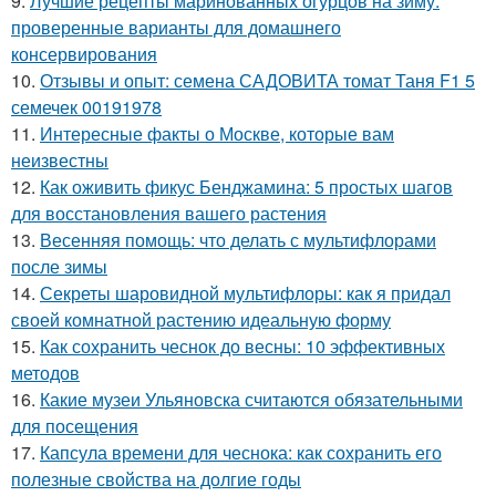
9.
Лучшие рецепты маринованных огурцов на зиму:
проверенные варианты для домашнего
консервирования
10.
Отзывы и опыт: семена САДОВИТА томат Таня F1 5
семечек 00191978
11.
Интересные факты о Москве, которые вам
неизвестны
12.
Как оживить фикус Бенджамина: 5 простых шагов
для восстановления вашего растения
13.
Весенняя помощь: что делать с мультифлорами
после зимы
14.
Секреты шаровидной мультифлоры: как я придал
своей комнатной растению идеальную форму
15.
Как сохранить чеснок до весны: 10 эффективных
методов
16.
Какие музеи Ульяновска считаются обязательными
для посещения
17.
Капсула времени для чеснока: как сохранить его
полезные свойства на долгие годы