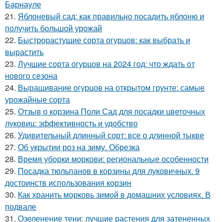
Барнауле
21.
Яблоневый сад: как правильно посадить яблоню и
получить большой урожай
22.
Быстрорастущие сорта огурцов: как выбрать и
вырастить
23.
Лучшие сорта огурцов на 2024 год: что ждать от
нового сезона
24.
Выращивание огурцов на открытом грунте: самые
урожайные сорта
25.
Отзыв о корзина Поли Сад для посадки цветочных
луковиц: эффективность и удобство
26.
Удивительный длинный сорт: все о длинной тыкве
27.
Об укрытии роз на зиму. Обрезка
28.
Время уборки моркови: региональные особенности
29.
Посадка тюльпанов в корзины для луковичных. 9
достоинств использования корзин
30.
Как хранить морковь зимой в домашних условиях. В
подвале
31.
Озеленение тени: лучшие растения для затененных