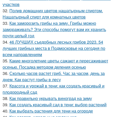
участков
32.
Полив домашних цветов нашатырным спиртом.
Нашатырный спирт для комнатных цветов
33.
Как заморозить грибы на зиму. Грибы можно
замораживать? Эти способы помогут вам их хранить
почти целый год
34.
46 ЛУЧШИХ съедобных лесных грибов 2023. 54
лучших грибных места в Подмосковье на сегодня по
всем направлениям
35.
Какие многолетние цветы сажают и пересаживают
осенью. Посадка методом деления осенью
36.
Сколько часов растет гриб. Час за часом, день за
днем. Как растут грибы в лесу
37.
Красота и урожай в тени: как создать красивый и
плодородный сад
38.
Как правильно укрывать виноград на зиму
39.
Как создать красивый сад в тени: выбор растений
40.
Как выбрать растения для тени на огороде