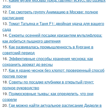
11.
Какие музеи Москвы представляют искусство разных
эпох
12.
Где смотреть группу Анимацию в Москве: полное
расписание
13.
Томат Татьяна и Таня F1: двойная удача для вашего
сада
14.
Секреты осенней посадки хризантем мультифлора:
как добиться пышного цветения
15.
Как развивалась промышленность в Кургане в
советский период
16.
Эффективные способы хранения чеснока: как
сохранить аромат до весны
17.
Как я храню чеснок без хлопот: проверенный способ
против порчи
18.
Советы по посадке клубники в открытый грунт:
полное руководство
19.
Подмосковные тыквы: как определить, что они
созрели
20.
Где можно найти актуальное расписание Дидюли в