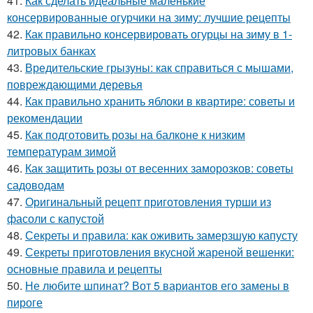
41.
Как сделать идеальные маленькие
консервированные огурчики на зиму: лучшие рецепты
42.
Как правильно консервировать огурцы на зиму в 1-
литровых банках
43.
Вредительские грызуны: как справиться с мышами,
повреждающими деревья
44.
Как правильно хранить яблоки в квартире: советы и
рекомендации
45.
Как подготовить розы на балконе к низким
температурам зимой
46.
Как защитить розы от весенних заморозков: советы
садоводам
47.
Оригинальный рецепт приготовления турши из
фасоли с капустой
48.
Секреты и правила: как оживить замерзшую капусту
49.
Секреты приготовления вкусной жареной вешенки:
основные правила и рецепты
50.
Не любите шпинат? Вот 5 вариантов его замены в
пироге