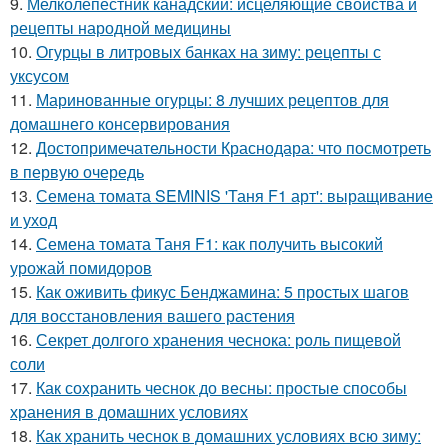
9.
Мелколепестник канадский: исцеляющие свойства и
рецепты народной медицины
10.
Огурцы в литровых банках на зиму: рецепты с
уксусом
11.
Маринованные огурцы: 8 лучших рецептов для
домашнего консервирования
12.
Достопримечательности Краснодара: что посмотреть
в первую очередь
13.
Семена томата SEMINIS 'Таня F1 арт': выращивание
и уход
14.
Семена томата Таня F1: как получить высокий
урожай помидоров
15.
Как оживить фикус Бенджамина: 5 простых шагов
для восстановления вашего растения
16.
Секрет долгого хранения чеснока: роль пищевой
соли
17.
Как сохранить чеснок до весны: простые способы
хранения в домашних условиях
18.
Как хранить чеснок в домашних условиях всю зиму: