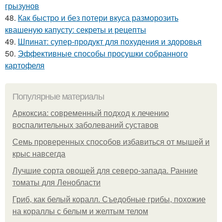
грызунов
48.
Как быстро и без потери вкуса разморозить
квашеную капусту: секреты и рецепты
49.
Шпинат: супер-продукт для похудения и здоровья
50.
Эффективные способы просушки собранного
картофеля
Популярные материалы
Аркоксиа: современный подход к лечению
воспалительных заболеваний суставов
Семь проверенных способов избавиться от мышей и
крыс навсегда
Лучшие сорта овощей для северо-запада. Ранние
томаты для Ленобласти
Гриб, как белый коралл. Съедобные грибы, похожие
на кораллы с белым и желтым телом