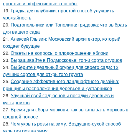
простые и эффективные способы
19.
Грядка для клубники: простой способ улучшить
урожайность
20.
Подтопольники или Тополиная рядовка: что выбрать
для вашего сада
21.
Алексей Глызин: Московский архитектор, который
создает будущее
22.
Ответы на вопросы о плодоношении яблони
23.
Выращивайте в Подмосковье: топ-3 сорта огурцов
24.
Выберите идеальный огурец для своего сада: 12
лучших сортов для открытого грунта
25.
Создание эффективного ландшафтного дизайна:
принципы расположения деревьев и кустарников
26.
Улучшай свой сад: основы посадки деревьев и
кустарников
27.
Время для сбора моркови: как выкапывать морковь в
средней полосе
28.
Чем укрыть розы на зиму. Воздушно-сухой способ
укрытия роз на зиму