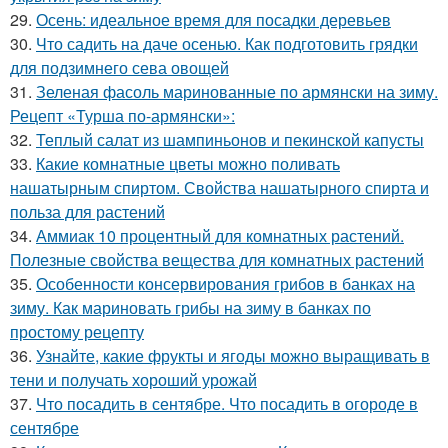
29.
Осень: идеальное время для посадки деревьев
30.
Что садить на даче осенью. Как подготовить грядки
для подзимнего сева овощей
31.
Зеленая фасоль маринованные по армянски на зиму.
Рецепт «Турша по-армянски»:
32.
Теплый салат из шампиньонов и пекинской капусты
33.
Какие комнатные цветы можно поливать
нашатырным спиртом. Свойства нашатырного спирта и
польза для растений
34.
Аммиак 10 процентный для комнатных растений.
Полезные свойства вещества для комнатных растений
35.
Особенности консервирования грибов в банках на
зиму. Как мариновать грибы на зиму в банках по
простому рецепту
36.
Узнайте, какие фрукты и ягоды можно выращивать в
тени и получать хороший урожай
37.
Что посадить в сентябре. Что посадить в огороде в
сентябре