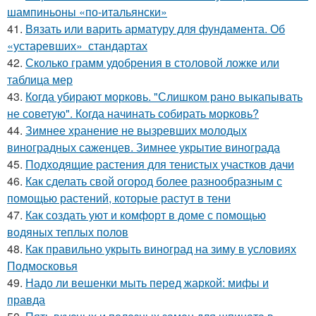
шампиньоны «по-итальянски»
41.
Вязать или варить арматуру для фундамента. Об
«устаревших» стандартах
42.
Сколько грамм удобрения в столовой ложке или
таблица мер
43.
Когда убирают морковь. "Слишком рано выкапывать
не советую". Когда начинать собирать морковь?
44.
Зимнее хранение не вызревших молодых
виноградных саженцев. Зимнее укрытие винограда
45.
Подходящие растения для тенистых участков дачи
46.
Как сделать свой огород более разнообразным с
помощью растений, которые растут в тени
47.
Как создать уют и комфорт в доме с помощью
водяных теплых полов
48.
Как правильно укрыть виноград на зиму в условиях
Подмосковья
49.
Надо ли вешенки мыть перед жаркой: мифы и
правда