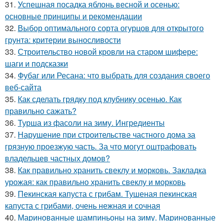
31.
Успешная посадка яблонь весной и осенью:
основные принципы и рекомендации
32.
Выбор оптимального сорта огурцов для открытого
грунта: критерии выносливости
33.
Строительство новой кровли на старом шифере:
шаги и подсказки
34.
Фубаг или Ресана: что выбрать для создания своего
веб-сайта
35.
Как сделать грядку под клубнику осенью. Как
правильно сажать?
36.
Турша из фасоли на зиму. Ингредиенты
37.
Нарушение при строительстве частного дома за
грязную проезжую часть. За что могут оштрафовать
владельцев частных домов?
38.
Как правильно хранить свеклу и морковь. Закладка
урожая: как правильно хранить свеклу и морковь
39.
Пекинская капуста с грибам. Тушеная пекинская
капуста с грибами, очень нежная и сочная
40.
Маринованные шампиньоны на зиму. Маринованные