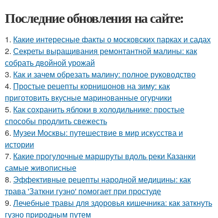
Последние обновления на сайте:
1.
Какие интересные факты о московских парках и садах
2.
Секреты выращивания ремонтантной малины: как
собрать двойной урожай
3.
Как и зачем обрезать малину: полное руководство
4.
Простые рецепты корнишонов на зиму: как
приготовить вкусные маринованные огурчики
5.
Как сохранить яблоки в холодильнике: простые
способы продлить свежесть
6.
Музеи Москвы: путешествие в мир искусства и
истории
7.
Какие прогулочные маршруты вдоль реки Казанки
самые живописные
8.
Эффективные рецепты народной медицины: как
трава 'Заткни гузно' помогает при простуде
9.
Лечебные травы для здоровья кишечника: как заткнуть
гузно природным путем