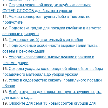
10.
Секреты успешной посадки клубники осенью:
СУПЕР-СПОСОБ для богатого урожая
11.
Афиша концертов группы Любэ в Тюмени: не
пропустите
12.
Подготовка грядки для посадки клубники в августе:
основные принципы
13.
Под тополями: Удивительный мир грибов
14.
Подмосковные особенности выращивания тыквы:
советы и рекомендации
15.
Ускорить созревание тыквы: лучшие практики и
рекомендации
16.
Секреты ухода за колоновидной яблоней: от выбора
посадочного материала до уборки урожая
17.
Успех в садоводстве: секреты правильного посадки
яблони
18.
Выбор огурцов для открытого грунта: лучшие сорта
для вашего сада
19.
Откройте для себя 15 новых сортов огурцов для