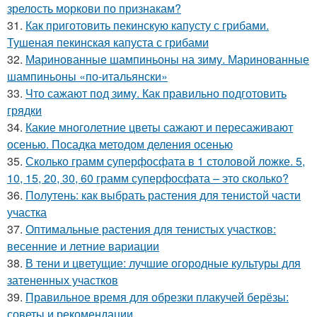
зрелость моркови по признакам?
31.
Как приготовить пекинскую капусту с грибами.
Тушеная пекинская капуста с грибами
32.
Маринованные шампиньоны на зиму. Маринованные
шампиньоны «по-итальянски»
33.
Что сажают под зиму. Как правильно подготовить
грядки
34.
Какие многолетние цветы сажают и пересаживают
осенью. Посадка методом деления осенью
35.
Сколько грамм суперфосфата в 1 столовой ложке. 5,
10, 15, 20, 30, 60 грамм суперфосфата – это сколько?
36.
Полутень: как выбрать растения для тенистой части
участка
37.
Оптимальные растения для тенистых участков:
весенние и летние вариации
38.
В тени и цветущие: лучшие огородные культуры для
затененных участков
39.
Правильное время для обрезки плакучей берёзы:
советы и рекомендации