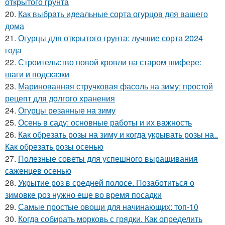
открытого грунта
20.
Как выбрать идеальные сорта огурцов для вашего
дома
21.
Огурцы для открытого грунта: лучшие сорта 2024
года
22.
Строительство новой кровли на старом шифере:
шаги и подсказки
23.
Маринованная стручковая фасоль на зиму: простой
рецепт для долгого хранения
24.
Огурцы резанные на зиму
25.
Осень в саду: основные работы и их важность
26.
Как обрезать розы на зиму и когда укрывать розы на..
Как обрезать розы осенью
27.
Полезные советы для успешного выращивания
саженцев осенью
28.
Укрытие роз в средней полосе. Позаботиться о
зимовке роз нужно еще во время посадки
29.
Самые простые овощи для начинающих: топ-10
30.
Когда собирать морковь с грядки. Как определить