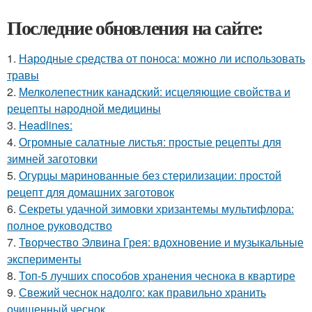
Последние обновления на сайте:
1.
Народные средства от поноса: можно ли использовать
травы
2.
Мелколепестник канадский: исцеляющие свойства и
рецепты народной медицины
3.
Headlines:
4.
Огромные салатные листья: простые рецепты для
зимней заготовки
5.
Огурцы маринованные без стерилизации: простой
рецепт для домашних заготовок
6.
Секреты удачной зимовки хризантемы мультифлора:
полное руководство
7.
Творчество Элвина Грея: вдохновение и музыкальные
эксперименты
8.
Топ-5 лучших способов хранения чеснока в квартире
9.
Свежий чеснок надолго: как правильно хранить
очищенный чеснок